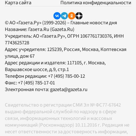
Карта сайта
Политика конфиденциальности
© АО «Газета.Ру» (1999-2026) – Главные новости дня
Название:
Газета.Ru
(Gazeta.Ru)
Учредитель:
АО «Газета.Ру»
, ОГРН 1067761730376, ИНН
7743625728
Адрес учредителя: 125239, Россия, Москва, Коптевская
улица, дом 67
Адрес редакции и издателя:
117105
, г.
Москва
,
Варшавское шоссе, д.9, стр.1
Телефон редакции:
+7 (495) 785-00-12
Факс:
+7 (495) 785-17-01
Электронная почта:
gazeta@gazeta.ru
Свидетельство о регистрации СМИ Эл № ФС77-67642
выдано федеральной службой по надзору в сфере
связи, информационных технологий и массовых
коммуникаций (Роскомнадзор) 10.11.2016 г. Редакция не
несет ответственности за достоверность информации,