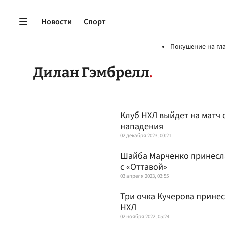
Новости
Спорт
Покушение на гл
Дилан Гэмбрелл
Клуб НХЛ выйдет на матч
нападения
02 декабря 2023, 00:21
Шайба Марченко принесла
с «Оттавой»
03 апреля 2023, 03:55
Три очка Кучерова принес
НХЛ
02 ноября 2022, 05:24