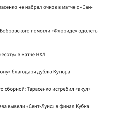
асенко не набрал очков в матче с «Сан-
в Бобровского помогли «Флориде» одолеть
есоту» в матче НХЛ
зону» благодаря дублю Кутюра
о сборной: Тарасенко истребил «акул»
ева вывели «Сент-Луис» в финал Кубка