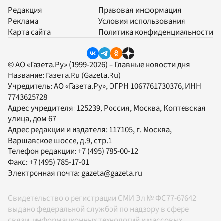
Редакция
Правовая информация
Реклама
Условия использования
Карта сайта
Политика конфиденциальности
© АО «Газета.Ру» (1999-2026) – Главные новости дня
Название:
Газета.Ru
(Gazeta.Ru)
Учредитель:
АО «Газета.Ру»
, ОГРН 1067761730376, ИНН
7743625728
Адрес учредителя: 125239, Россия, Москва, Коптевская
улица, дом 67
Адрес редакции и издателя:
117105
, г.
Москва
,
Варшавское шоссе, д.9, стр.1
Телефон редакции:
+7 (495) 785-00-12
Факс:
+7 (495) 785-17-01
Электронная почта:
gazeta@gazeta.ru
Свидетельство о регистрации СМИ Эл № ФС77-67642
выдано федеральной службой по надзору в сфере
связи, информационных технологий и массовых