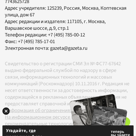
7743625728
Адрес учредителя: 125239, Россия, Москва, Коптевская
улица, дом 67
Адрес редакции и издателя:
117105
, г.
Москва
,
Варшавское шоссе, д.9, стр.1
Телефон редакции:
+7 (495) 785-00-12
Факс:
+7 (495) 785-17-01
Электронная почта:
gazeta@gazeta.ru
Свидетельство о регистрации СМИ Эл № ФС77-67642
выдано федеральной службой по надзору в сфере
связи, информационных технологий и массовых
коммуникаций (Роскомнадзор) 10.11.2016 г. Редакция не
несет ответственности за достоверность информации,
содержащейся в рекламных объявлениях. Редакция не
предоставляет справочной информации.
Информация об ограничениях
На информационном ресурсе применяются
рекомендательные технологии в соответствии с
Правилами
Угадайте, где