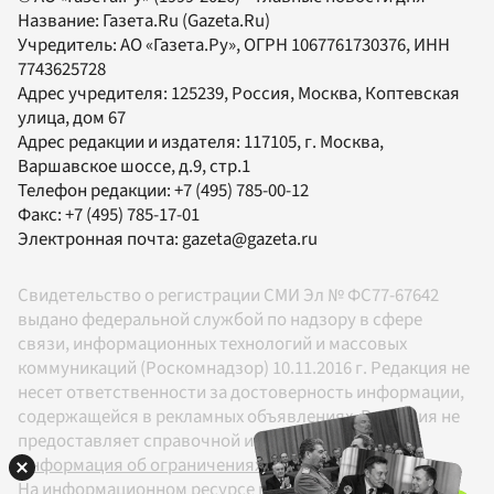
Название:
Газета.Ru
(Gazeta.Ru)
Учредитель:
АО «Газета.Ру»
, ОГРН 1067761730376, ИНН
7743625728
Адрес учредителя: 125239, Россия, Москва, Коптевская
улица, дом 67
Адрес редакции и издателя:
117105
, г.
Москва
,
Варшавское шоссе, д.9, стр.1
Телефон редакции:
+7 (495) 785-00-12
Факс:
+7 (495) 785-17-01
Электронная почта:
gazeta@gazeta.ru
Свидетельство о регистрации СМИ Эл № ФС77-67642
выдано федеральной службой по надзору в сфере
связи, информационных технологий и массовых
коммуникаций (Роскомнадзор) 10.11.2016 г. Редакция не
несет ответственности за достоверность информации,
содержащейся в рекламных объявлениях. Редакция не
предоставляет справочной информации.
Информация об ограничениях
На информационном ресурсе применяются