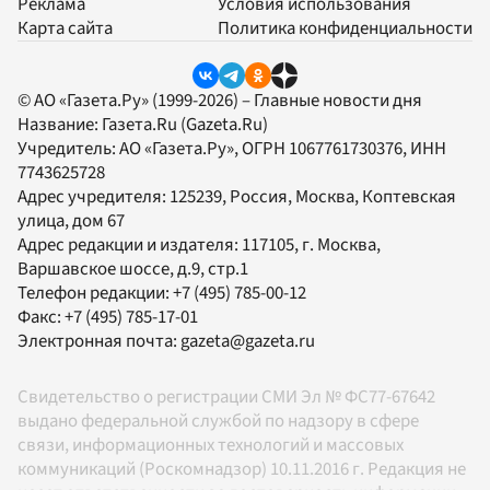
Реклама
Условия использования
Карта сайта
Политика конфиденциальности
© АО «Газета.Ру» (1999-2026) – Главные новости дня
Название:
Газета.Ru
(Gazeta.Ru)
Учредитель:
АО «Газета.Ру»
, ОГРН 1067761730376, ИНН
7743625728
Адрес учредителя: 125239, Россия, Москва, Коптевская
улица, дом 67
Адрес редакции и издателя:
117105
, г.
Москва
,
Варшавское шоссе, д.9, стр.1
Телефон редакции:
+7 (495) 785-00-12
Факс:
+7 (495) 785-17-01
Электронная почта:
gazeta@gazeta.ru
Свидетельство о регистрации СМИ Эл № ФС77-67642
выдано федеральной службой по надзору в сфере
связи, информационных технологий и массовых
коммуникаций (Роскомнадзор) 10.11.2016 г. Редакция не