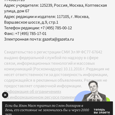
Адрес учредителя: 125239, Россия, Москва, Коптевская
улица, дом 67
Адрес редакции и издателя:
117105
, г.
Москва
,
Варшавское шоссе, д.9, стр.1
Телефон редакции:
+7 (495) 785-00-12
Факс:
+7 (495) 785-17-01
Электронная почта:
gazeta@gazeta.ru
Свидетельство о регистрации СМИ Эл № ФС77-67642
выдано федеральной службой по надзору в сфере
связи, информационных технологий и массовых
коммуникаций (Роскомнадзор) 10.11.2016 г. Редакция не
несет ответственности за достоверность информации,
содержащейся в рекламных объявлениях. Редакция не
предоставляет справочной информации.
Информация об ограничениях
На информационном ресурсе применяются
рекомендательные технологии в соответствии с
Если бы Илон Маск тратил по 1 млн долларов в
Правилами
день, его состояние не закончилось бы и через 2000
18+
лет