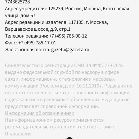
7743625728
Адрес учредителя: 125239, Россия, Москва, Коптевская
улица, дом 67
Адрес редакции и издателя:
117105
, г.
Москва
,
Варшавское шоссе, д.9, стр.1
Телефон редакции:
+7 (495) 785-00-12
Факс:
+7 (495) 785-17-01
Электронная почта:
gazeta@gazeta.ru
Свидетельство о регистрации СМИ Эл № ФС77-67642
выдано федеральной службой по надзору в сфере
связи, информационных технологий и массовых
коммуникаций (Роскомнадзор) 10.11.2016 г. Редакция не
несет ответственности за достоверность информации,
содержащейся в рекламных объявлениях. Редакция не
предоставляет справочной информации.
Информация об ограничениях
На информационном ресурсе применяются
рекомендательные технологии в соответствии с
Правилами