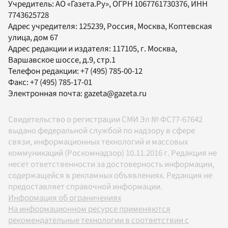
Учредитель:
АО «Газета.Ру»
, ОГРН 1067761730376, ИНН
7743625728
Адрес учредителя: 125239, Россия, Москва, Коптевская
улица, дом 67
Адрес редакции и издателя:
117105
, г.
Москва
,
Варшавское шоссе, д.9, стр.1
Телефон редакции:
+7 (495) 785-00-12
Факс:
+7 (495) 785-17-01
Электронная почта:
gazeta@gazeta.ru
Свидетельство о регистрации СМИ Эл № ФС77-67642
выдано федеральной службой по надзору в сфере
связи, информационных технологий и массовых
коммуникаций (Роскомнадзор) 10.11.2016 г. Редакция не
несет ответственности за достоверность информации,
содержащейся в рекламных объявлениях. Редакция не
предоставляет справочной информации.
Информация об ограничениях
На информационном ресурсе применяются
рекомендательные технологии в соответствии с