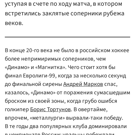
уступая в счете по ходу матча, в котором
встретились заклятые соперники рубежа
веков.
В конце 20-го века не было в российском хоккее
более непримиримых соперников, чем
«Динамо» и «Магнитка». Чего стоит хотя бы
финал Евролиги-99, когда за несколько секунд
до финальной сирены
Андрей Марков
спас,
казалось, «Динамо» от поражения сумасшедшим
броском из своей зоны, когда грубо ошибся
голкипер
Борис Тортунов
. В овертайме,
впрочем, «металлурги» вырвали-таки победу.
В те годы два популярных клуба доминировали
в чемпионате России: уральцы побеждали