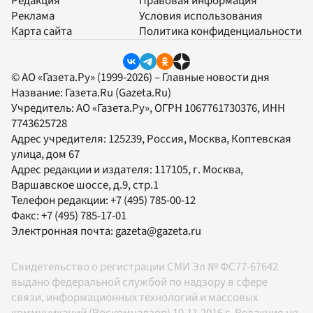
Редакция
Правовая информация
Реклама
Условия использования
Карта сайта
Политика конфиденциальности
© АО «Газета.Ру» (1999-2026) – Главные новости дня
Название:
Газета.Ru
(Gazeta.Ru)
Учредитель:
АО «Газета.Ру»
, ОГРН 1067761730376, ИНН
7743625728
Адрес учредителя: 125239, Россия, Москва, Коптевская
улица, дом 67
Адрес редакции и издателя:
117105
, г.
Москва
,
Варшавское шоссе, д.9, стр.1
Телефон редакции:
+7 (495) 785-00-12
Факс:
+7 (495) 785-17-01
Электронная почта:
gazeta@gazeta.ru
Свидетельство о регистрации СМИ Эл № ФС77-67642
выдано федеральной службой по надзору в сфере
связи, информационных технологий и массовых