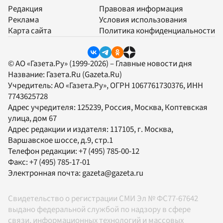
Редакция
Правовая информация
Реклама
Условия использования
Карта сайта
Политика конфиденциальности
© АО «Газета.Ру» (1999-2026) – Главные новости дня
Название:
Газета.Ru
(Gazeta.Ru)
Учредитель:
АО «Газета.Ру»
, ОГРН 1067761730376, ИНН
7743625728
Адрес учредителя: 125239, Россия, Москва, Коптевская
улица, дом 67
Адрес редакции и издателя:
117105
, г.
Москва
,
Варшавское шоссе, д.9, стр.1
Телефон редакции:
+7 (495) 785-00-12
Факс:
+7 (495) 785-17-01
Электронная почта:
gazeta@gazeta.ru
Свидетельство о регистрации СМИ Эл № ФС77-67642
выдано федеральной службой по надзору в сфере
связи, информационных технологий и массовых