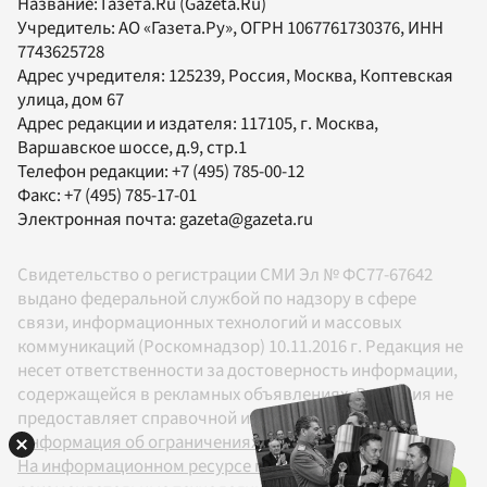
Название:
Газета.Ru
(Gazeta.Ru)
Учредитель:
АО «Газета.Ру»
, ОГРН 1067761730376, ИНН
7743625728
Адрес учредителя: 125239, Россия, Москва, Коптевская
улица, дом 67
Адрес редакции и издателя:
117105
, г.
Москва
,
Варшавское шоссе, д.9, стр.1
Телефон редакции:
+7 (495) 785-00-12
Факс:
+7 (495) 785-17-01
Электронная почта:
gazeta@gazeta.ru
Свидетельство о регистрации СМИ Эл № ФС77-67642
выдано федеральной службой по надзору в сфере
связи, информационных технологий и массовых
коммуникаций (Роскомнадзор) 10.11.2016 г. Редакция не
несет ответственности за достоверность информации,
содержащейся в рекламных объявлениях. Редакция не
предоставляет справочной информации.
Информация об ограничениях
На информационном ресурсе применяются