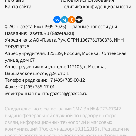
Карта сайта
Политика конфиденциальности
© АО «Газета.Ру» (1999-2026) – Главные новости дня
Название:
Газета.Ru
(Gazeta.Ru)
Учредитель:
АО «Газета.Ру»
, ОГРН 1067761730376, ИНН
7743625728
Адрес учредителя: 125239, Россия, Москва, Коптевская
улица, дом 67
Адрес редакции и издателя:
117105
, г.
Москва
,
Варшавское шоссе, д.9, стр.1
Телефон редакции:
+7 (495) 785-00-12
Факс:
+7 (495) 785-17-01
Электронная почта:
gazeta@gazeta.ru
Свидетельство о регистрации СМИ Эл № ФС77-67642
выдано федеральной службой по надзору в сфере
связи, информационных технологий и массовых
коммуникаций (Роскомнадзор) 10.11.2016 г. Редакция не
несет ответственности за достоверность информации,