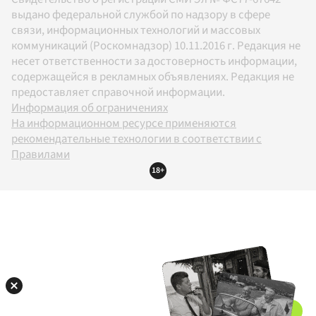
выдано федеральной службой по надзору в сфере
связи, информационных технологий и массовых
коммуникаций (Роскомнадзор) 10.11.2016 г. Редакция не
несет ответственности за достоверность информации,
содержащейся в рекламных объявлениях. Редакция не
предоставляет справочной информации.
Информация об ограничениях
На информационном ресурсе применяются
рекомендательные технологии в соответствии с
Правилами
18+