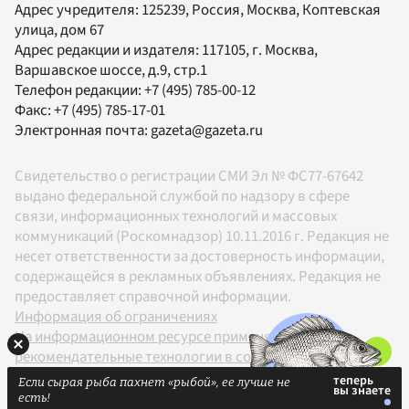
Адрес учредителя: 125239, Россия, Москва, Коптевская
улица, дом 67
Адрес редакции и издателя:
117105
, г.
Москва
,
Варшавское шоссе, д.9, стр.1
Телефон редакции:
+7 (495) 785-00-12
Факс:
+7 (495) 785-17-01
Электронная почта:
gazeta@gazeta.ru
Свидетельство о регистрации СМИ Эл № ФС77-67642
выдано федеральной службой по надзору в сфере
связи, информационных технологий и массовых
коммуникаций (Роскомнадзор) 10.11.2016 г. Редакция не
несет ответственности за достоверность информации,
содержащейся в рекламных объявлениях. Редакция не
предоставляет справочной информации.
Информация об ограничениях
На информационном ресурсе применяются
рекомендательные технологии в соответствии с
Правилами
Если сырая рыба пахнет «рыбой», ее лучше не
18+
есть!