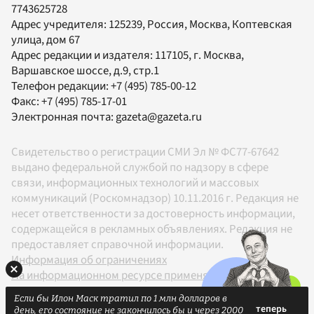
7743625728
Адрес учредителя: 125239, Россия, Москва, Коптевская
улица, дом 67
Адрес редакции и издателя:
117105
, г.
Москва
,
Варшавское шоссе, д.9, стр.1
Телефон редакции:
+7 (495) 785-00-12
Факс:
+7 (495) 785-17-01
Электронная почта:
gazeta@gazeta.ru
Свидетельство о регистрации СМИ Эл № ФС77-67642
выдано федеральной службой по надзору в сфере
связи, информационных технологий и массовых
коммуникаций (Роскомнадзор) 10.11.2016 г. Редакция не
несет ответственности за достоверность информации,
содержащейся в рекламных объявлениях. Редакция не
предоставляет справочной информации.
Информация об ограничениях
На информационном ресурсе применяются
рекомендательные технологии в соответствии с
Если бы Илон Маск тратил по 1 млн долларов в
Правилами
день, его состояние не закончилось бы и через 2000