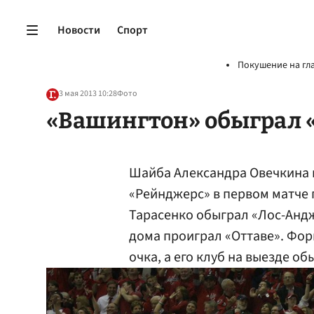
Новости
Спорт
Покушение на гл
3 мая 2013 10:28
Фото
«Вашингтон» обыграл 
Шайба Александра Овечкина 
«Рейнджерс» в первом матче 
Тарасенко обыграл «Лос-Андже
дома проиграл «Оттаве». Фор
очка, а его клуб на выезде о