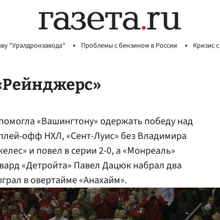
аву "Уралдронзавода"
Проблемы с бензином в России
Кризис с
«Рейнджерс»
помогла «Вашингтону» одержать победу над
плей-офф НХЛ, «Сент-Луис» без Владимира
лес» и повел в серии 2-0, а «Монреаль»
вард «Детройта» Павел Дацюк набрал два
быграл в овертайме «Анахайм».