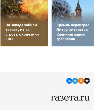
На Западе забили
Кремль переиграл
Л
тревогу из-за
Литву: хитрость с
з
угрозы окончания
Калининградом
в
СВО
сработала
р