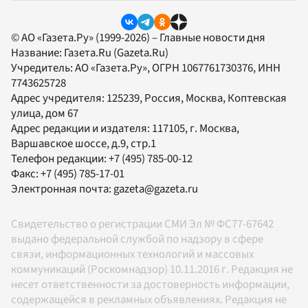
© АО «Газета.Ру» (1999-2026) – Главные новости дня
Название:
Газета.Ru
(Gazeta.Ru)
Учредитель:
АО «Газета.Ру»
, ОГРН 1067761730376, ИНН
7743625728
Адрес учредителя: 125239, Россия, Москва, Коптевская
улица, дом 67
Адрес редакции и издателя:
117105
, г.
Москва
,
Варшавское шоссе, д.9, стр.1
Телефон редакции:
+7 (495) 785-00-12
Факс:
+7 (495) 785-17-01
Электронная почта:
gazeta@gazeta.ru
Свидетельство о регистрации СМИ Эл № ФС77-67642
выдано федеральной службой по надзору в сфере
связи, информационных технологий и массовых
коммуникаций (Роскомнадзор) 10.11.2016 г. Редакция не
несет ответственности за достоверность информации,
содержащейся в рекламных объявлениях. Редакция не