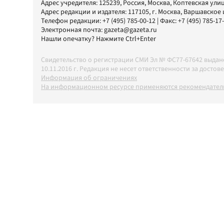
Адрес учредителя: 125239, Россия, Москва, Коптевская улиц
Адрес редакции и издателя:
117105
, г.
Москва
,
Варшавское шо
Телефон редакции:
+7 (495) 785-00-12
| Факс:
+7 (495) 785-17
Электронная почта:
gazeta@gazeta.ru
Нашли опечатку? Нажмите Ctrl+Enter
Свидетельство о регистрации СМИ Эл № ФС77-67642 выда
10.11.2016 г. Редакция не несет ответственности за дос
Информация об ограничениях
На информационном ресурсе применяются рекомендатель