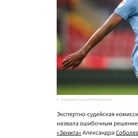
Григорий Сысоев/РИА Новости
Экспертно-судейская комисс
назвала ошибочным решение
«Зенита»
Александра
Соболе