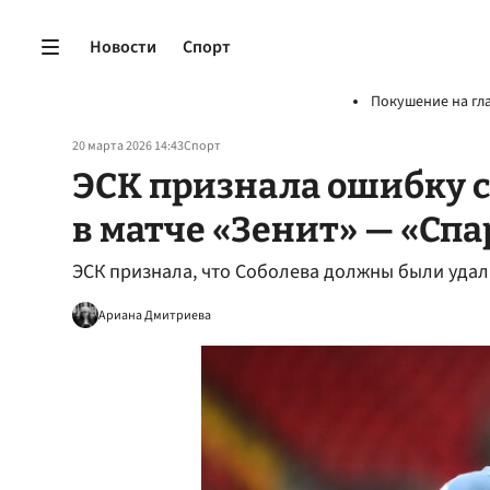
Новости
Спорт
Покушение на гл
20 марта 2026 14:43
Спорт
ЭСК признала ошибку с
в матче «Зенит» — «Спа
ЭСК признала, что Соболева должны были удали
Ариана Дмитриева