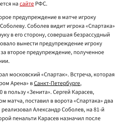
ается на
сайте
РФС.
орое предупреждение в матче игроку
Соболеву. Соболев видит игрока «Спартака»
руку в его сторону, совершая безрассудный
едовало вынести предупреждение игроку
я за второе предупреждение, полученное
нии.
рал московский «Спартак». Встреча, которая
пром Арена» в
Санкт-Петербурге
,
0 в пользу «Зенита». Сергей Карасев,
м матча, поставил в ворота «Спартака» два
р реализовал Александр Соболев, на 81-й
торой пенальти Карасев назначил после