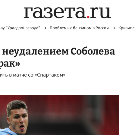
аву "Уралдронзавода"
Проблемы с бензином в России
Кризис с
 неудалением Соболева
рак»
ть в матче со «Спартаком»