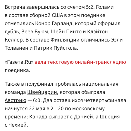
Встреча завершилась со счетом 5:2. Голами
в составе сборной США в этом поединке
отметились Конор Гарланд, который оформил
дубль, Зеев Буюм, Шейн Пинто и Клэйтон
Келлер. В составе Финляндии отличились
Ээли
Толванен
и Патрик Пуйстола.
«Газета.Ru»
вела текстовую онлайн-трансляцию
поединка.
Также в полуфинал пробилась национальная
команда
Швейцарии
, которая обыграла
Австрию
— 6:0. Два оставшихся четвертьфинала
начнутся 22 мая в 21:20 по московскому
времени:
Канада
сыграет с
Данией
, а
Швеция
—
с
Чехией
.