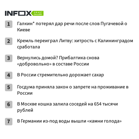
1
Галкин* потерял дар речи после слов Пугачевой о
Киеве
2
Кремль переиграл Литву: хитрость с Калининградом
сработала
3
Вернулись домой? Прибалтика снова
«добровольно» в составе России
4
В России стремительно дорожает сахар
5
Госдума приняла закон о запрете на проживание в
России
6
В Москве кошка залила соседей на 654 тысячи
рублей
7
В Германии из-под воды вышли «камни голода»