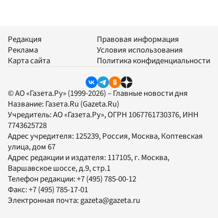
Редакция
Правовая информация
Реклама
Условия использования
Карта сайта
Политика конфиденциальности
© АО «Газета.Ру» (1999-2026) – Главные новости дня
Название:
Газета.Ru
(Gazeta.Ru)
Учредитель:
АО «Газета.Ру»
, ОГРН 1067761730376, ИНН
7743625728
Адрес учредителя: 125239, Россия, Москва, Коптевская
улица, дом 67
Адрес редакции и издателя:
117105
, г.
Москва
,
Варшавское шоссе, д.9, стр.1
Телефон редакции:
+7 (495) 785-00-12
Факс:
+7 (495) 785-17-01
Электронная почта:
gazeta@gazeta.ru