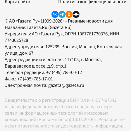
Карта сайта
Политика конфиденциальности
© АО «Газета.Ру» (1999-2026) – Главные новости дня
Название:
Газета.Ru
(Gazeta.Ru)
Учредитель:
АО «Газета.Ру»
, ОГРН 1067761730376, ИНН
7743625728
Адрес учредителя: 125239, Россия, Москва, Коптевская
улица, дом 67
Адрес редакции и издателя:
117105
, г.
Москва
,
Варшавское шоссе, д.9, стр.1
Телефон редакции:
+7 (495) 785-00-12
Факс:
+7 (495) 785-17-01
Электронная почта:
gazeta@gazeta.ru
Свидетельство о регистрации СМИ Эл № ФС77-67642
выдано федеральной службой по надзору в сфере
связи, информационных технологий и массовых
коммуникаций (Роскомнадзор) 10.11.2016 г. Редакция не
несет ответственности за достоверность информации,