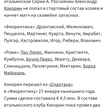
итальянской Серии А. Россиянин Александр
Кокорин
не попал в стартовый состав хозяев и
начнет матч на скамейке запасных.
«Фиорентина»: Дронговский, Миленкович,
Пеццелла, Мартинес Куарта, Венути, Амрабат,
Пулгар, Кастровилли, Игор, Рибери, Влахович.
«Рома»:
Пау Лопес
, Манчини, Кристанте,
Кумбулла,
Бруно Перес
, Верету, Диавара,
Спинаццола, Пеллегрини, Мхитарян,
Борха
Майораль
.
Кокорин перешел из
«Спартака»
в «Фиорентину» 27 января нынешнего года.
Сумма сделки составила € 4,5 млн. В составе
итальянского клуба Кокорин пока провел два