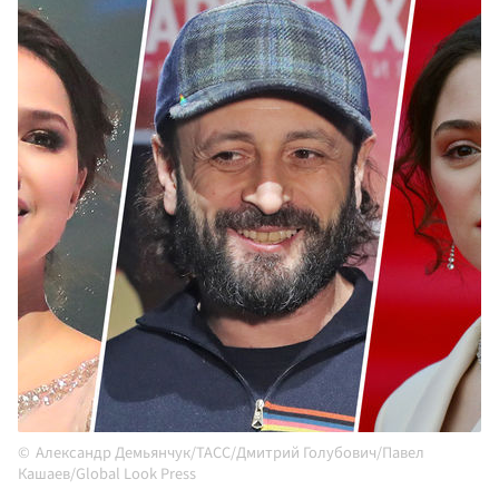
Александр Демьянчук/ТАСС/Дмитрий Голубович/Павел
Кашаев/Global Look Press