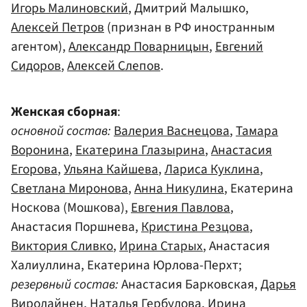
Игорь Малиновский
, Дмитрий Малышко,
Алексей Петров
(признан в РФ иностранным
агентом),
Александр Поварницын
,
Евгений
Сидоров
,
Алексей Слепов
.
Женская сборная
:
основной состав:
Валерия Васнецова
,
Тамара
Воронина
,
Екатерина Глазырина
,
Анастасия
Егорова
,
Ульяна Кайшева
,
Лариса Куклина
,
Светлана Миронова
,
Анна Никулина
, Екатерина
Носкова (Мошкова),
Евгения Павлова
,
Анастасия Поршнева,
Кристина Резцова
,
Виктория Сливко
,
Ирина Старых
, Анастасия
Халиуллина, Екатерина Юрлова-Перхт;
резервный состав:
Анастасия Барковская,
Дарья
Виролайнен
,
Наталья Гербулова
,
Ирина