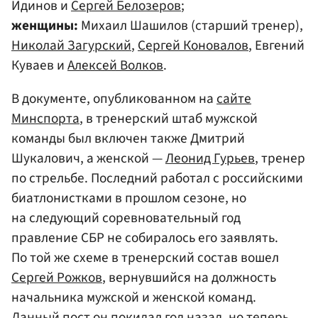
Идинов и
Сергей Белозеров
;
женщины:
Михаил Шашилов (старший тренер),
Николай Загурский
,
Сергей Коновалов
, Евгений
Куваев и
Алексей Волков
.
В документе, опубликованном на
сайте
Минспорта
, в тренерский штаб мужской
команды был включен также Дмитрий
Шукалович, а женской —
Леонид Гурьев
, тренер
по стрельбе. Последний работал с российскими
биатлонистками в прошлом сезоне, но
на следующий соревновательный год
правление СБР не собиралось его заявлять.
По той же схеме в тренерский состав вошел
Сергей Рожков
, вернувшийся на должность
начальника мужской и женской команд.
Данный пост он покидал год назад, но теперь