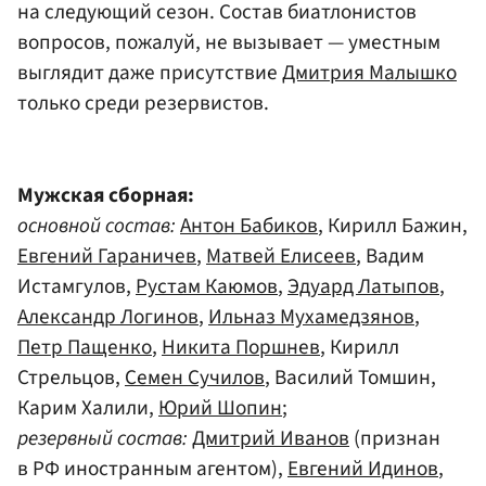
на следующий сезон. Состав биатлонистов
вопросов, пожалуй, не вызывает — уместным
выглядит даже присутствие
Дмитрия Малышко
только среди резервистов.
Мужская сборная:
основной состав:
Антон Бабиков
, Кирилл Бажин,
Евгений Гараничев
,
Матвей Елисеев
, Вадим
Истамгулов,
Рустам Каюмов
,
Эдуард Латыпов
,
Александр Логинов
,
Ильназ Мухамедзянов
,
Петр Пащенко
,
Никита Поршнев
, Кирилл
Стрельцов,
Семен Сучилов
, Василий Томшин,
Карим Халили,
Юрий Шопин
;
резервный состав:
Дмитрий Иванов
(признан
в РФ иностранным агентом),
Евгений Идинов
,