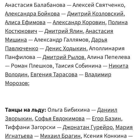
Анастасия Балабанова — Алексей Святченко,
Александра Бойкова
—
Дмитрий Козловский
,
Алиса Ефимова
—
Александр Коровин
,
Полина
Костюкович
—
Дмитрий Ялин
,
Анастасия
Мишина
— Александр Галлямов,
Дарья
Павлюченко
—
Денис Ходыкин
, Аполлинария
Панфилова —
Дмитрий Рылов
, Алина Пепелева
— Роман Плешков, Таисия Собинина —
Никита
Володин
,
Евгения Тарасова
—
Владимир
Морозов
;
Танцы на льду:
Ольга Бибихина —
Даниил
Зворыкин
,
Софья Евдокимова
—
Егор Базин
,
Тиффани Загорски —
Джонатан Гурейро
,
Мария
Игнатьева
—
Михаил Брагин
, Ксения Конкина —