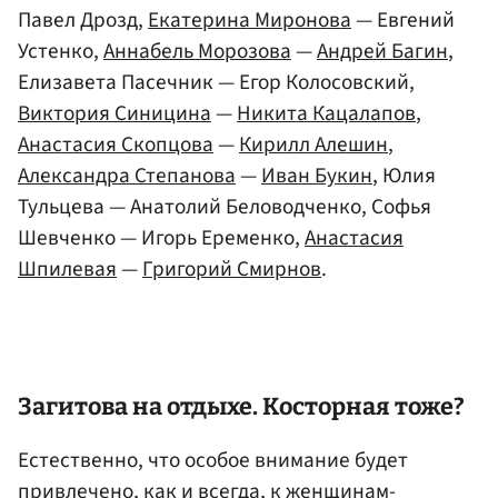
Павел Дрозд,
Екатерина Миронова
— Евгений
Устенко,
Аннабель Морозова
—
Андрей Багин
,
Елизавета Пасечник — Егор Колосовский,
Виктория Синицина
—
Никита Кацалапов
,
Анастасия Скопцова
—
Кирилл Алешин
,
Александра Степанова
—
Иван Букин
, Юлия
Тульцева — Анатолий Беловодченко, Софья
Шевченко — Игорь Еременко,
Анастасия
Шпилевая
—
Григорий Смирнов
.
Загитова на отдыхе. Косторная тоже?
Естественно, что особое внимание будет
привлечено, как и всегда, к женщинам-