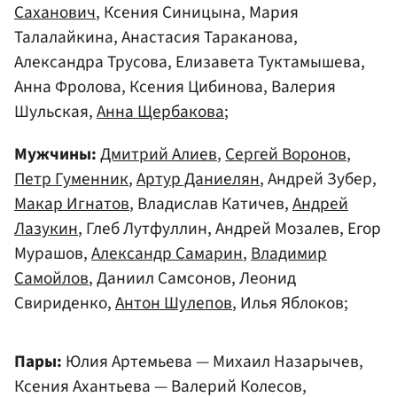
Саханович
, Ксения Синицына, Мария
Талалайкина, Анастасия Тараканова,
Александра Трусова, Елизавета Туктамышева,
Анна Фролова, Ксения Цибинова, Валерия
Шульская,
Анна Щербакова
;
Мужчины:
Дмитрий Алиев
,
Сергей Воронов
,
Петр Гуменник
,
Артур Даниелян
, Андрей Зубер,
Макар Игнатов
, Владислав Катичев,
Андрей
Лазукин
, Глеб Лутфуллин, Андрей Мозалев, Егор
Мурашов,
Александр Самарин
,
Владимир
Самойлов
, Даниил Самсонов, Леонид
Свириденко,
Антон Шулепов
, Илья Яблоков;
Пары:
Юлия Артемьева — Михаил Назарычев,
Ксения Ахантьева — Валерий Колесов,