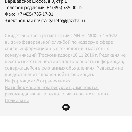
Варшавское шоссе, д.9, стр.1
Телефон редакции:
+7 (495) 785-00-12
Факс:
+7 (495) 785-17-01
Электронная почта:
gazeta@gazeta.ru
Свидетельство о регистрации СМИ Эл № ФС77-67642
выдано федеральной службой по надзору в сфере
связи, информационных технологий и массовых
коммуникаций (Роскомнадзор) 10.11.2016 г. Редакция не
несет ответственности за достоверность информации,
содержащейся в рекламных объявлениях. Редакция не
предоставляет справочной информации.
Информация об ограничениях
На информационном ресурсе применяются
рекомендательные технологии в соответствии с
Правилами
18+