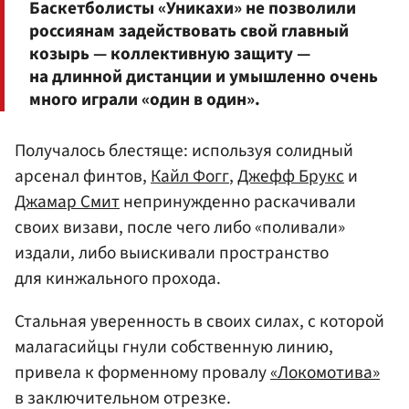
Баскетболисты «Уникахи» не позволили
россиянам задействовать свой главный
козырь — коллективную защиту —
на длинной дистанции и умышленно очень
много играли «один в один».
Получалось блестяще: используя солидный
арсенал финтов,
Кайл Фогг
,
Джефф Брукс
и
Джамар Смит
непринужденно раскачивали
своих визави, после чего либо «поливали»
издали, либо выискивали пространство
для кинжального прохода.
Стальная уверенность в своих силах, с которой
малагасийцы гнули собственную линию,
привела к форменному провалу
«Локомотива»
в заключительном отрезке.