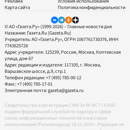
Реклама
Условия использования
Карта сайта
Политика конфиденциальности
© АО «Газета.Ру» (1999-2026) – Главные новости дня
Название:
Газета.Ru
(Gazeta.Ru)
Учредитель:
АО «Газета.Ру»
, ОГРН 1067761730376, ИНН
7743625728
Адрес учредителя: 125239, Россия, Москва, Коптевская
улица, дом 67
Адрес редакции и издателя:
117105
, г.
Москва
,
Варшавское шоссе, д.9, стр.1
Телефон редакции:
+7 (495) 785-00-12
Факс:
+7 (495) 785-17-01
Электронная почта:
gazeta@gazeta.ru
Свидетельство о регистрации СМИ Эл № ФС77-67642
выдано федеральной службой по надзору в сфере
связи, информационных технологий и массовых
коммуникаций (Роскомнадзор) 10.11.2016 г. Редакция не