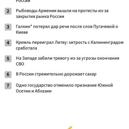
России
2
Рыбоводы Армении вышли на протесты из-за
закрытия рынка России
3
Галкин* потерял дар речи после слов Пугачевой о
Киеве
4
Кремль переиграл Литву: хитрость с Калининградом
сработала
5
На Западе забили тревогу из-за угрозы окончания
СВО
6
В России стремительно дорожает сахар
7
Одно государство отменило признание Южной
Осетии и Абхазии