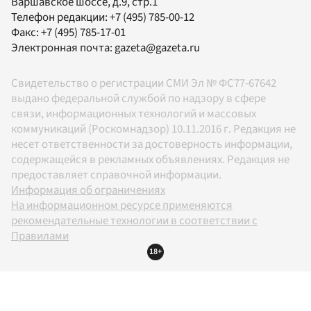
Варшавское шоссе, д.9, стр.1
Телефон редакции:
+7 (495) 785-00-12
Факс:
+7 (495) 785-17-01
Электронная почта:
gazeta@gazeta.ru
Свидетельство о регистрации СМИ Эл № ФС77-67642
выдано федеральной службой по надзору в сфере
связи, информационных технологий и массовых
коммуникаций (Роскомнадзор) 10.11.2016 г. Редакция не
несет ответственности за достоверность информации,
содержащейся в рекламных объявлениях. Редакция не
предоставляет справочной информации.
Информация об ограничениях
На информационном ресурсе применяются
рекомендательные технологии в соответствии с
Правилами
18+