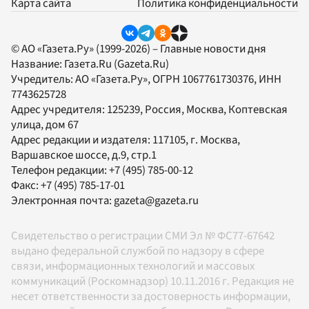
Карта сайта
Политика конфиденциальности
© АО «Газета.Ру» (1999-2026) – Главные новости дня
Название:
Газета.Ru
(Gazeta.Ru)
Учредитель:
АО «Газета.Ру»
, ОГРН 1067761730376, ИНН
7743625728
Адрес учредителя: 125239, Россия, Москва, Коптевская
улица, дом 67
Адрес редакции и издателя:
117105
, г.
Москва
,
Варшавское шоссе, д.9, стр.1
Телефон редакции:
+7 (495) 785-00-12
Факс:
+7 (495) 785-17-01
Электронная почта:
gazeta@gazeta.ru
Свидетельство о регистрации СМИ Эл № ФС77-67642
выдано федеральной службой по надзору в сфере
связи, информационных технологий и массовых
коммуникаций (Роскомнадзор) 10.11.2016 г. Редакция не
несет ответственности за достоверность информации,