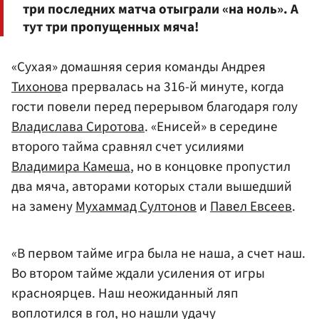
три последних матча отыграли «на ноль». А
тут три пропущенных мяча!
«Сухая» домашняя серия команды Андрея
Тихонов
а прервалась на 316-й минуте, когда
гости повели перед перерывом благодаря голу
Владислава Сиротова
. «Енисей» в середине
второго тайма сравнял счет усилиями
Владимира Камеша
, но в концовке пропустил
два мяча, авторами которых стали вышедший
на замену
Мухаммад Султонов
и
Павел Евсеев
.
«В первом тайме игра была не наша, а счет наш.
Во втором тайме ждали усиления от игры
красноярцев. Наш неожиданный ляп
воплотился в гол, но нашли удачу