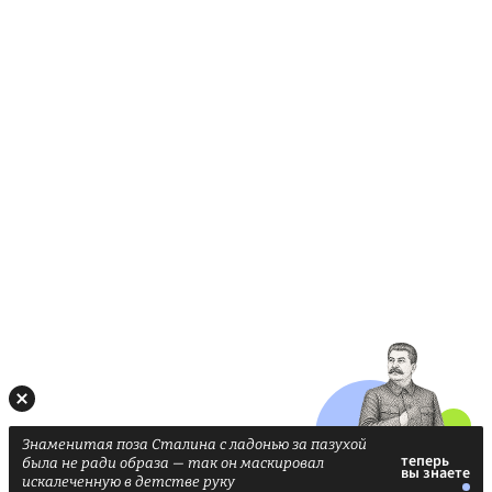
Знаменитая поза Сталина с ладонью за пазухой
была не ради образа — так он маскировал
искалеченную в детстве руку