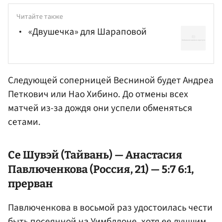
Читайте также
«Двушечка» для Шараповой
Следующей соперницей Весниной будет
Андреа
Петкович
или Нао Хибино. До отмены всех
матчей из-за дождя они успели обменяться
сетами.
Се Шувэй (Тайвань) — Анастасия
Павлюченкова (Россия, 21) — 5:7 6:1,
прерван
Павлюченкова в восьмой раз удостоилась чести
быть посеянной на Уимблдоне, хотя ее лучшим