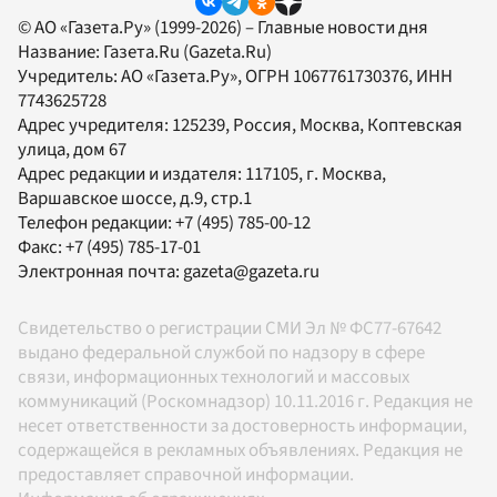
© АО «Газета.Ру» (1999-2026) – Главные новости дня
Название:
Газета.Ru
(Gazeta.Ru)
Учредитель:
АО «Газета.Ру»
, ОГРН 1067761730376, ИНН
7743625728
Адрес учредителя: 125239, Россия, Москва, Коптевская
улица, дом 67
Адрес редакции и издателя:
117105
, г.
Москва
,
Варшавское шоссе, д.9, стр.1
Телефон редакции:
+7 (495) 785-00-12
Факс:
+7 (495) 785-17-01
Электронная почта:
gazeta@gazeta.ru
Свидетельство о регистрации СМИ Эл № ФС77-67642
выдано федеральной службой по надзору в сфере
связи, информационных технологий и массовых
коммуникаций (Роскомнадзор) 10.11.2016 г. Редакция не
несет ответственности за достоверность информации,
содержащейся в рекламных объявлениях. Редакция не
предоставляет справочной информации.