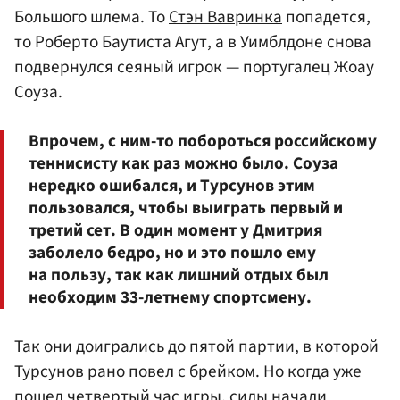
Большого шлема. То
Стэн Вавринка
попадется,
то Роберто Баутиста Агут, а в Уимблдоне снова
подвернулся сеяный игрок — португалец Жоау
Соуза.
Впрочем, с ним-то побороться российскому
теннисисту как раз можно было. Соуза
нередко ошибался, и Турсунов этим
пользовался, чтобы выиграть первый и
третий сет. В один момент у Дмитрия
заболело бедро, но и это пошло ему
на пользу, так как лишний отдых был
необходим 33-летнему спортсмену.
Так они доигрались до пятой партии, в которой
Турсунов рано повел с брейком. Но когда уже
пошел четвертый час игры, силы начали