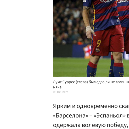
Луис Суарес (слева) был едва ли не главн
мяча
Reuters
Ярким и одновременно ск
«Барселона» – «Эспаньол» 
одержала волевую победу, 