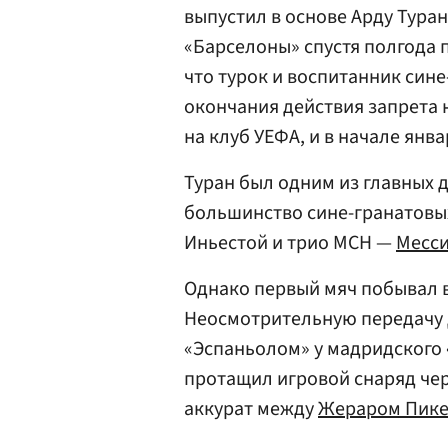
выпустил в основе Арду Тура
«Барселоны» спустя полгода 
что турок и воспитанник син
окончания действия запрета 
на клуб УЕФА, и в начале янва
Туран был одним из главных 
большинство сине-гранатовых
Иньестой и трио МСН —
Месс
Однако первый мяч побывал в
Неосмотрительную передачу 
«Эспаньолом» у мадридского
протащил игровой снаряд чер
аккурат между
Жераром Пик