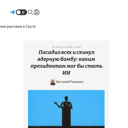
Авторизоваться
 мигрантами в Сеуте
07 августа 2026, 10:43
Посадил всех и скинул
ядерную бомбу: каким
президентом мог бы стать
ИИ
Виталий Рюмшин