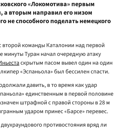
овского «Локомотива» первым
, а вторым направил его низом
го не способного поделать немецкого
с второй команды Каталонии над первой
ре минуты Туран начал очередную атаку
Иньеста
скрытым пасом вывел один на один
олкипер «Эспаньола» был бессилен спасти.
должали давить, в то время как удар
Эспаньола» единственным в первой половине
азначен штрафной с правой стороны в 28 м
лигранным ударом принес «Барсе» перевес.
а двухраундового противостояния вряд ли