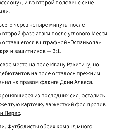
селону», и во второй половине сине-
или.
всего через четыре минуты после
 второй фазе атаки после углового Месси
а оставшегося в штрафной «Эспаньола»
аря и защитников — 3:1.
 свое место на поле
Ивану Ракитичу
, но
дебютантов на поле осталось прежним,
нил на правом фланге Дани Алвеса.
боронявшиеся из последних сил, остались
 желтую карточку за жесткий фол против
н Перес
.
сти. Футболисты обеих команд много