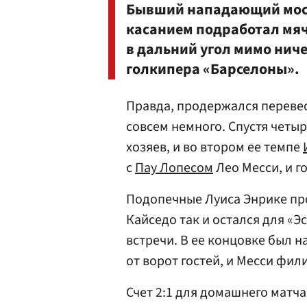
Бывший нападающий моск
касанием подработал мяч
в дальний угол мимо ниче
голкипера «Барселоны».
Правда, продержался переве
совсем немного. Спустя четы
хозяев, и во втором ее темпе
с
Пау Лопесом
Лео Месси, и г
Подопечные Луиса Энрике про
Кайседо так и остался для «
встречи. В ее концовке был н
от ворот гостей, и Месси фи
Счет 2:1 для домашнего матч