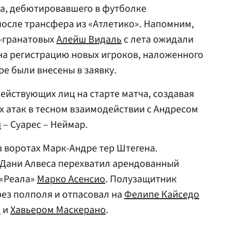
на, дебютировавшего в футболке
после трансфера из «Атлетико». Напомним,
е-гранатовых
Алейш Видаль
с лета ожидали
на регистрацию новых игроков, наложенного
ре были внесены в заявку.
действующих лиц на старте матча, создавая
 атак в тесном взаимодействии с Андресом
и
– Суарес – Неймар.
 воротах Марк-Андре тер Штегена.
Дани Алвеса перехватил арендованный
 «Реала»
Марко Асенсио
. Полузащитник
ез полполя и отпасовал на
Фелипе Кайседо
е
и
Хавьером Маскерано
.