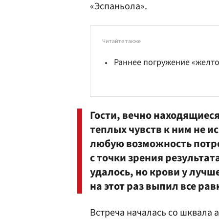
«Эспаньола».
Читайте также
Раннее погружение «желт
Гости, вечно находящиеся
теплых чувств к ним не 
любую возможность потре
с точки зрения результата
удалось, но крови у луч
на этот раз выпил все ра
Встреча началась со шквала а