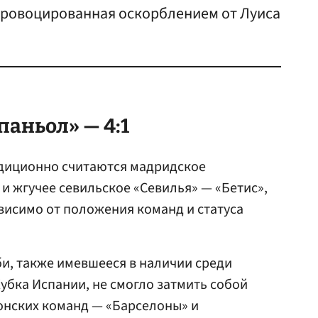
спровоцированная оскорблением от Луиса
паньол» — 4:1
диционно считаются мадридское
 и жгучее севильское «Севилья» — «Бетис»,
ависимо от положения команд и статуса
и, также имевшееся в наличии среди
убка Испании, не смогло затмить собой
онских команд — «Барселоны» и