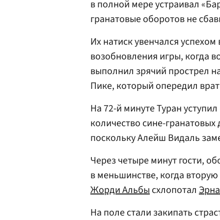
в полной мере устраивал «Бар
гранатовые оборотов не сбав
Их натиск увенчался успехом 
возобновления игры, когда во
выполнил зрячий прострел н
Пике, который опередил врат
На 72-й минуте Туран уступил
количество сине-гранатовых 
поскольку Алейш Видаль заме
Через четыре минут гости, о
в меньшинстве, когда вторую
Жорди Альбы
схлопотал
Эрна
На поле стали закипать стра