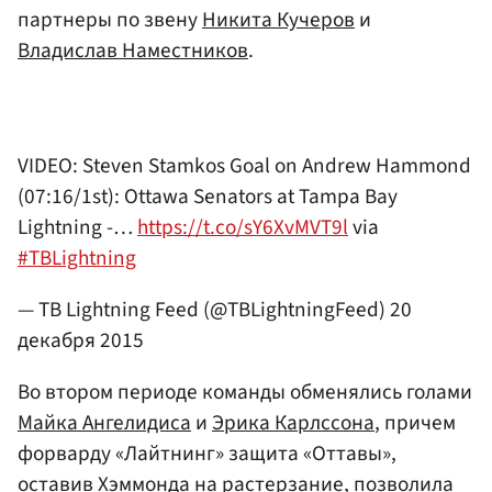
партнеры по звену
Никита Кучеров
и
Владислав Наместников
.
VIDEO: Steven Stamkos Goal on Andrew Hammond
(07:16/1st): Ottawa Senators at Tampa Bay
Lightning -…
https://t.co/sY6XvMVT9l
via
#TBLightning
— TB Lightning Feed (@TBLightningFeed)
20
декабря 2015
Во втором периоде команды обменялись голами
Майка Ангелидиса
и
Эрика Карлссона
, причем
форварду «Лайтнинг» защита «Оттавы»,
оставив Хэммонда на растерзание, позволила