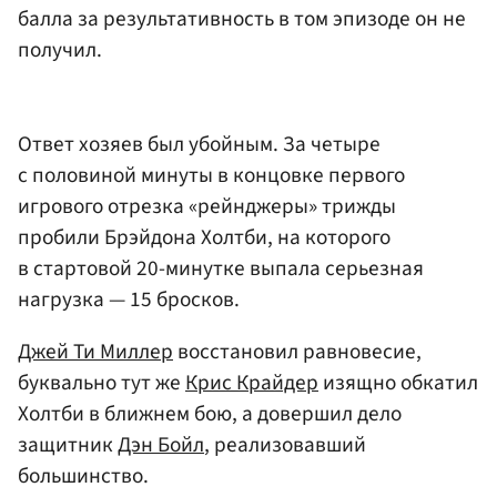
балла за результативность в том эпизоде он не
получил.
Ответ хозяев был убойным. За четыре
с половиной минуты в концовке первого
игрового отрезка «рейнджеры» трижды
пробили Брэйдона Холтби, на которого
в стартовой 20-минутке выпала серьезная
нагрузка — 15 бросков.
Джей Ти Миллер
восстановил равновесие,
буквально тут же
Крис Крайдер
изящно обкатил
Холтби в ближнем бою, а довершил дело
защитник
Дэн Бойл
, реализовавший
большинство.