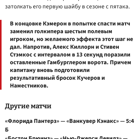
затолкать его первую шайбу в сезоне с пятака.
В концовке Кэмерон в попытке спасти матч
заменил голкипера шестым полевым
игроком, но желаемого эффекта этот шаг не
дал. Напротив, Алекс Киллорн и Стивен
Стэмкос с интервалом в 13 секунд поразили
оставленные Гамбурглером ворота. Причем
капитану вновь подготовили
результативный бросок Кучеров и
Наместников.
Другие матчи
«Флорида Пантерз» — «Ванкувер Кэнакс» — 5:4
Б
«Бостон Брюинз» — «Нью-Джерси Девилз» —