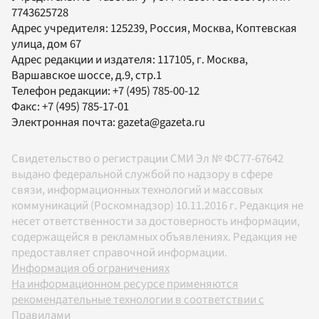
7743625728
Адрес учредителя: 125239, Россия, Москва, Коптевская
улица, дом 67
Адрес редакции и издателя:
117105
, г.
Москва
,
Варшавское шоссе, д.9, стр.1
Телефон редакции:
+7 (495) 785-00-12
Факс:
+7 (495) 785-17-01
Электронная почта:
gazeta@gazeta.ru
Свидетельство о регистрации СМИ Эл № ФС77-67642
выдано федеральной службой по надзору в сфере
связи, информационных технологий и массовых
коммуникаций (Роскомнадзор) 10.11.2016 г. Редакция не
несет ответственности за достоверность информации,
содержащейся в рекламных объявлениях. Редакция не
предоставляет справочной информации.
Информация об ограничениях
На информационном ресурсе применяются
рекомендательные технологии в соответствии с
Правилами