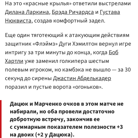
На это «красные крылья» ответили выстрелами
Дилана Ларкина
,
Брэда Ричардса
и
Густава
Нюквиста
, создав комфортный задел.
Еще один тяготеющий к атакующим действиям
защитник «Флэймз» Дуги Хэмилтон вернул игре
интригу за три минуты до конца, когда
Боб
Хартли
уже заменил голкипера шестым
полевым игроком, но камбэка не вышло — за 30
секунд до сирены
Джастин Абделькадер
поразил и пустые ворота «огоньков».
Дацюк и Марченко очков в этом матче не
набирали, но оба провели достаточно
добротную встречу, закончив ее
с суммарным показателем полезности +3
на двоих (+2 у Дацюка).