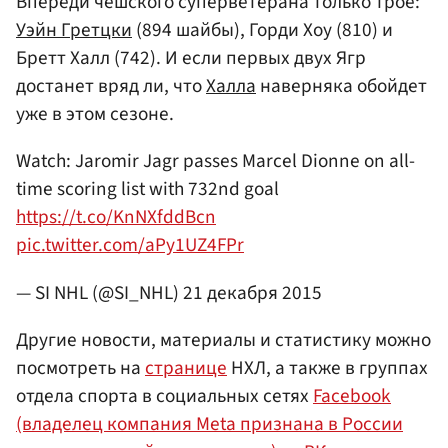
Впереди чешского суперветерана только трое:
Уэйн Гретцки
(894 шайбы), Горди Хоу (810) и
Бретт Халл (742). И если первых двух Ягр
достанет вряд ли, что
Халла
наверняка обойдет
уже в этом сезоне.
Watch: Jaromir Jagr passes Marcel Dionne on all-
time scoring list with 732nd goal
https://t.co/KnNXfddBcn
pic.twitter.com/aPy1UZ4FPr
— SI NHL (@SI_NHL)
21 декабря 2015
Другие новости, материалы и статистику можно
посмотреть на
странице
НХЛ, а также в группах
отдела спорта в социальных сетях
Facebook
(владелец компания Meta признана в России