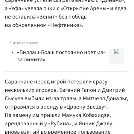
Саранчане успели сыграть вничью с «Динамо»,
а «Уфа» увезла очки с «Открытие Арены» и едва
не оставила
«Зенит»
без победы
на обновленном «Нефтянике».
Читайте также
«Виллаш-Боаш постоянно ноет из-
за лимита»
Саранчане перед игрой потеряли сразу
нескольких игроков.
Евгений Гапон
и
Дмитрий
Сысуев
выбыли из-за травм, а
Митчелл Дональд
отправился в аренду в «Црвену Звезду».
На замену им пришли
Мамука Кобахидзе
,
арендованный у
«Рубина»
, и
Янник Джалу
,
вновь взятый во временное пользование