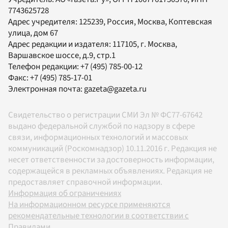
7743625728
Адрес учредителя: 125239, Россия, Москва, Коптевская
улица, дом 67
Адрес редакции и издателя:
117105
, г.
Москва
,
Варшавское шоссе, д.9, стр.1
Телефон редакции:
+7 (495) 785-00-12
Факс:
+7 (495) 785-17-01
Электронная почта:
gazeta@gazeta.ru
Свидетельство о регистрации СМИ Эл № ФС77-67642
выдано федеральной службой по надзору в сфере
связи, информационных технологий и массовых
коммуникаций (Роскомнадзор) 10.11.2016 г. Редакция не
несет ответственности за достоверность информации,
содержащейся в рекламных объявлениях. Редакция не
предоставляет справочной информации.
Информация об ограничениях
На информационном ресурсе применяются
рекомендательные технологии в соответствии с
Правилами