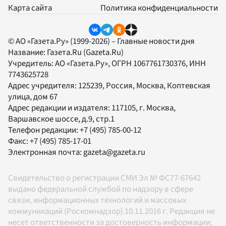
Карта сайта
Политика конфиденциальности
© АО «Газета.Ру» (1999-2026) – Главные новости дня
Название:
Газета.Ru
(Gazeta.Ru)
Учредитель:
АО «Газета.Ру»
, ОГРН 1067761730376, ИНН
7743625728
Адрес учредителя: 125239, Россия, Москва, Коптевская
улица, дом 67
Адрес редакции и издателя:
117105
, г.
Москва
,
Варшавское шоссе, д.9, стр.1
Телефон редакции:
+7 (495) 785-00-12
Факс:
+7 (495) 785-17-01
Электронная почта:
gazeta@gazeta.ru
Свидетельство о регистрации СМИ Эл № ФС77-67642
выдано федеральной службой по надзору в сфере
связи, информационных технологий и массовых
коммуникаций (Роскомнадзор) 10.11.2016 г. Редакция не
несет ответственности за достоверность информации,