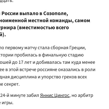
дцать.
 России выпало в Созополе,
дноименной местной команды, самом
урнира (вместимостью всего
й).
о первому матчу стала сборная Греции,
истории пробилась в финальную стадию
шей до 17 лет и добивалась там куда менее
ее в этой встрече россияне оказались в роли
ная дисциплина и упорство греков всех
е секрет.
 24-й минуте забил
Яннис Цингос
, но арбитр
 игры.