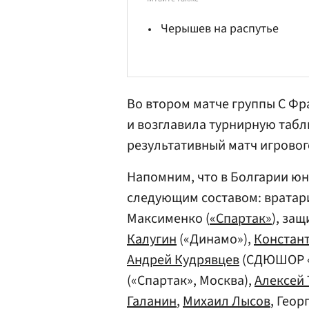
Черышев на распутье
Во втором матче группы С Фр
и возглавила турнирную табл
результативный матч игровог
Напомним, что в Болгарии юн
следующим составом: врата
Максименко (
«Спартак»
), за
Калугин
(«Динамо»),
Констан
Андрей Кудрявцев
(СДЮШОР «
(«Спартак», Москва),
Алексей 
Галанин
,
Михаил Лысов
, Гео