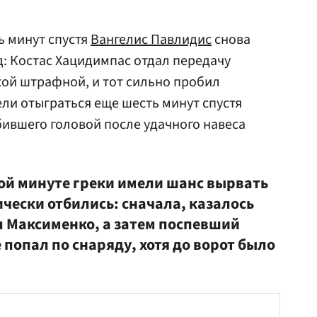
ь минут спустя
Вангелис Павлидис
снова
: Костас Хацидимпас отдал передачу
жой штрафной, и тот сильно пробил
ели отыграться еще шесть минут спустя
бившего головой после удачного навеса
ой минуте греки имели шанс вырвать
ически отбились: сначала, казалось
л Максименко, а затем поспевший
 попал по снаряду, хотя до ворот было