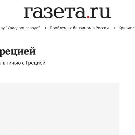
аву "Уралдронзавода"
Проблемы с бензином в России
Кризис с
Грецией
 вничью с Грецией