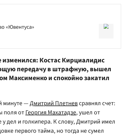
во «Ювентуса»
же изменился: Костас Кирциалидис
ющую передачу в штрафную, вышел
ром
Максименко
и спокойно закатил
-й минуте —
Дмитрий Плетнев
сравнял счет:
ы поля от
Георгия Махатадзе
, ушел от
е у дел и голкипера. К слову, Дмитрий имел
овке первого тайма, но тогда не сумел