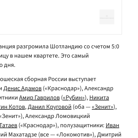
анция разгромила Шотландию со счетом 5:0
ицу в нашем квартете. Это самый
о дня.
ошеская сборная России выступает
ри
Денис Адамов
(«Краснодар»), Александр
щитники
Амир Гаврилов
(
«Рубин»
),
Никита
тин Котов
,
Данил Круговой
(оба —
«Зенит»
),
Зенит»), Александр Ломовицкий
Татаев
(«Краснодар»), полузащитники:
Иван
ргий Махатадзе (все — «Локомотив»), Дмитрий