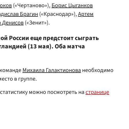
юков
(«Чертаново»),
Борис Цыганков
адислав Брагин
(«Краснодар»),
Артем
р Денисов
(«Зенит»).
ной России еще предстоит сыграть
тландией (13 мая). Оба матча
 команде
Михаила Галактионова
необходимо
есто в группе.
 статистику можно посмотреть на
странице