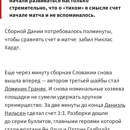
начали развиваться настолько
стремительно, что о «тихом» в смысле счет
начале матча и не вспоминалось.
Сборной Дании потребовалось полминуты,
чтобы сравнять счет в матче: забил Никлас
Хардт.
Еще через минуту сборная Словакии снова
вышла вперед — автором третьей шайбы стал
Доминик Граняк
. И снова номинальные хозяева
площадки не сумели удержать хрупкое
преимущество. За две минуты до конца
Даниэль
Нильсен
сделал счет 3:3. Разборки дошли
до серии буллитов, главными героями которой
стали вратари
Ян Лацо
и
Патрик Галбрайт
.