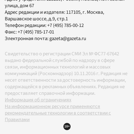
улица, дом 67
Адрес редакции и издателя:
117105
, г.
Москва
,
Варшавское шоссе, д.9, стр.1
Телефон редакции:
+7 (495) 785-00-12
Факс:
+7 (495) 785-17-01
Электронная почта:
gazeta@gazeta.ru
Свидетельство о регистрации СМИ Эл № ФС77-67642
выдано федеральной службой по надзору в сфере
связи, информационных технологий и массовых
коммуникаций (Роскомнадзор) 10.11.2016 г. Редакция не
несет ответственности за достоверность информации,
содержащейся в рекламных объявлениях. Редакция не
предоставляет справочной информации.
Информация об ограничениях
На информационном ресурсе применяются
рекомендательные технологии в соответствии с
Правилами
18+