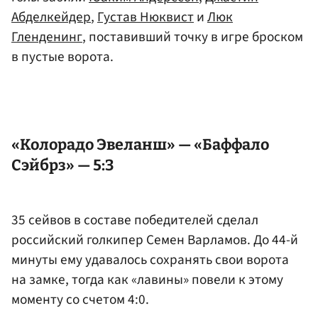
Абделкейдер
,
Густав Нюквист
и
Люк
Гленденинг
, поставивший точку в игре броском
в пустые ворота.
«Колорадо Эвеланш» — «Баффало
Сэйбрз» — 5:3
35 сейвов в составе победителей сделал
российский голкипер Семен Варламов. До 44-й
минуты
ему
удавалось сохранять свои ворота
на замке, тогда как «лавины» повели к этому
моменту со счетом 4:0.