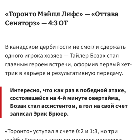
«Торонто Мэйпл Лифс» — «Оттава
Сенаторз» — 4:3 ОТ
В канадском дерби гости не смогли сдержать
одного игрока хозяев — Тайлер Бозак стал
главным героем встречи, оформив первый хет-
трик в карьере и результативную передачу.
Интересно, что как раз в победной атаке,
состоявшейся на 4-й минуте овертайма,
Бозак стал ассистентом, а гол на свой счет
записал
Эрик Брюер
.
«Торонто» уступал в счете 0:2 и 1:3, но три
шайбы
Бозака
в третьем периоде перевели