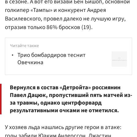
в сезоне. А вот его визави
Бен Бишоп
, основной
голкипер «Тампы» и конкурент
Андрея
Василевского
, провел далеко не лучшую игру,
отразив только 86% бросков (19).
Читайте также
Трио бомбардиров теснит
Овечкина
Вернулся в состав «Детройта» россиянин
Павел Дацюк
, пропустивший пять матчей из-
за травмы, однако центрфорвард
результативными очками не отметился.
У хозяев льда нашлись другие герои в атаке:
голы забили
Юаким Андерссон
,
Джастин