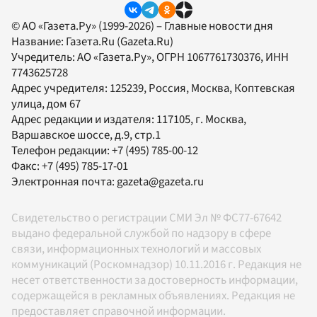
© АО «Газета.Ру» (1999-2026) – Главные новости дня
Название:
Газета.Ru
(Gazeta.Ru)
Учредитель:
АО «Газета.Ру»
, ОГРН 1067761730376, ИНН
7743625728
Адрес учредителя: 125239, Россия, Москва, Коптевская
улица, дом 67
Адрес редакции и издателя:
117105
, г.
Москва
,
Варшавское шоссе, д.9, стр.1
Телефон редакции:
+7 (495) 785-00-12
Факс:
+7 (495) 785-17-01
Электронная почта:
gazeta@gazeta.ru
Свидетельство о регистрации СМИ Эл № ФС77-67642
выдано федеральной службой по надзору в сфере
связи, информационных технологий и массовых
коммуникаций (Роскомнадзор) 10.11.2016 г. Редакция не
несет ответственности за достоверность информации,
содержащейся в рекламных объявлениях. Редакция не
предоставляет справочной информации.