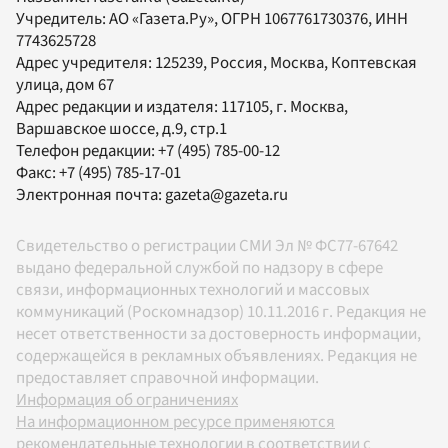
Учредитель:
АО «Газета.Ру»
, ОГРН 1067761730376, ИНН
7743625728
Адрес учредителя: 125239, Россия, Москва, Коптевская
улица, дом 67
Адрес редакции и издателя:
117105
, г.
Москва
,
Варшавское шоссе, д.9, стр.1
Телефон редакции:
+7 (495) 785-00-12
Факс:
+7 (495) 785-17-01
Электронная почта:
gazeta@gazeta.ru
Свидетельство о регистрации СМИ Эл № ФС77-67642
выдано федеральной службой по надзору в сфере
связи, информационных технологий и массовых
коммуникаций (Роскомнадзор) 10.11.2016 г. Редакция не
несет ответственности за достоверность информации,
содержащейся в рекламных объявлениях. Редакция не
предоставляет справочной информации.
Информация об ограничениях
На информационном ресурсе применяются
рекомендательные технологии в соответствии с