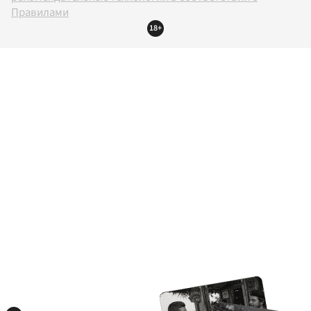
Правилами
18+