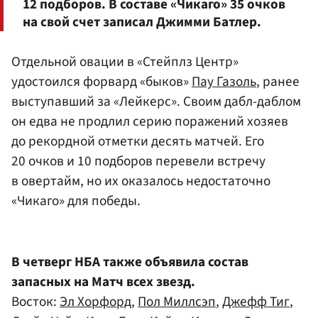
12 подборов. В составе «Чикаго» 35 очков
на свой счет записал
Джимми Батлер
.
Отдельной овации в «Стейплз Центр»
удостоился форвард «быков»
Пау Газоль
, ранее
выступавший за «Лейкерс». Своим дабл-даблом
он едва не продлил серию поражений хозяев
до рекордной отметки десять матчей. Его
20 очков и 10 подборов перевели встречу
в овертайм, но их оказалось недостаточно
«Чикаго» для победы.
В четверг НБА также объявила состав
запасных на Матч всех звезд.
Восток:
Эл Хорфорд
,
Пол Миллсэп
,
Джефф Тиг
,