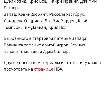
Дуэйн Уэйд,
Крис Бош
, Кайри Ирвинг, Джимми
Батлер.
Запад:
Кевин Дюрант
,
Расселл Уэстбрук
,
Ламаркус Олдридж,
Джеймс Харден
,
Клэй
Томпсон
,
Тим Данкан
,
Крис Пол
.
Выбранного в стартовой пятерке Запада
Брайанта заменит другой игрок. Его имя
назовет глава лиги Адам Силвер.
Другие новости, материалы и статистику можно
посмотреть на
странице
НБА.