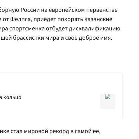
борную России на европейском первенстве
ие от Фелпса, приедет покорять казанские
мира спортсменка отбудет дисквалификацию
чшей брассистки мира и свое доброе имя.
а кольцо
ике стал мировой рекорд в самой ее,