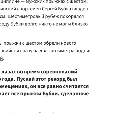
сциплине — мужских прыжках с шестом.
раинский спортсмен Сергей Бубка владел
 см. Шестиметровый рубеж покорялся
рду Бубки долго никто не мог и близко
ды прыжки с шестом обрели нового
авийени сразу на два сантиметра поднял
ой
.
 глазах во время соревнований
 года. Пускай этот рекорд был
мещениях, он все равно считается
ает все прыжки Бубки, сделанные