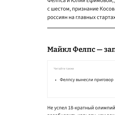
Фелпса и Юлии Ефимовой,
с шестом, признание Косов
россиян на главных стартах
Майкл Фелпс — за
Читайте также
Фелпсу вынесли приговор
Не успел 18-кратный олимпи