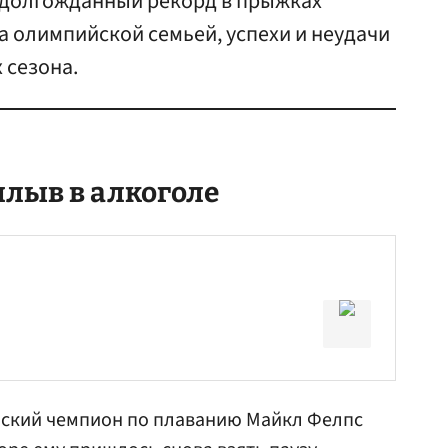
 долгожданный рекорд в прыжках
а олимпийской семьей, успехи и неудачи
 сезона.
плыв в алкоголе
йский чемпион по плаванию Майкл Фелпс