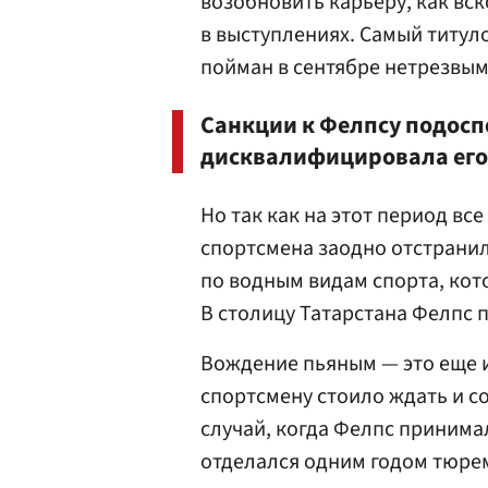
возобновить карьеру, как вск
в выступлениях. Самый титул
пойман в сентябре нетрезвым
Санкции к Фелпсу подос
дисквалифицировала его 
Но так как на этот период вс
спортсмена заодно отстрани
по водным видам спорта, кот
В столицу Татарстана Фелпс п
Вождение пьяным — это еще и
спортсмену стоило ждать и со
случай, когда Фелпс принимал
отделался одним годом тюрем