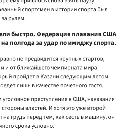
оре ему пришлось снова взять паузу
ованный спортсмен в истории спорта был
 за рулем.
пели быстро. Федерация плавания США
на полгода за удар по имиджу спорта.
е равно не предвидится крупных стартов,
ли и от ближайшего чемпи
она
та мира
орый пройдет в Казани следующим летом.
оедет лишь в качестве почетного гостя.
 уголовное преступление в США, наказания
 стороны властей. И хотя это уже второй
 на грудь перед тем, как сесть в машину, он
ного срока условно.