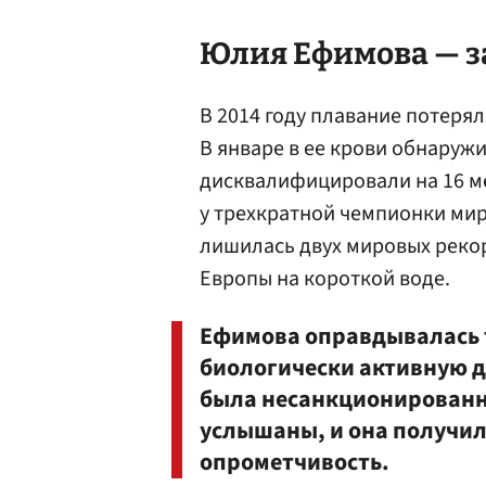
Юлия
Ефимова
— з
В 2014 году плавание потеря
В январе в ее крови обнаруж
дисквалифицировали на 16 ме
у трехкратной чемпионки мир
лишилась двух мировых реко
Европы на короткой воде.
Ефимова оправдывалась т
биологически активную до
была несанкционированн
услышаны, и она получил
опрометчивость.