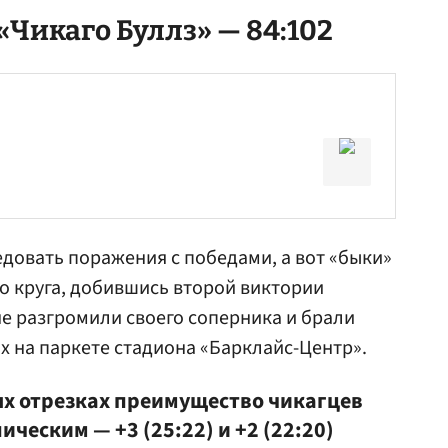
«Чикаго Буллз» — 84:102
овать поражения с победами, а вот «быки»
го круга, добившись второй виктории
не разгромили своего соперника и брали
ях на паркете стадиона «Барклайс-Центр».
ых отрезках преимущество чикагцев
ческим — +3 (25:22) и +2 (22:20)