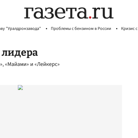
аву "Уралдронзавода"
Проблемы с бензином в России
Кризис с
 лидера
», «Майами» и «Лейкерс»