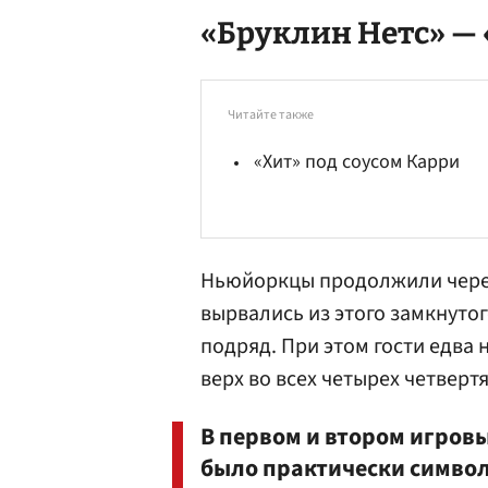
«Бруклин Нетс» — 
Читайте также
«Хит» под соусом Карри
Ньюйоркцы продолжили черед
вырвались из этого замкнуто
подряд. При этом гости едва 
верх во всех четырех четверт
В первом и втором игров
было практически символи