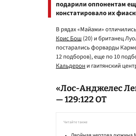
подарили оппонентам еще
констатировало их фиаск
В рядах «Майами» отличились
Крис Бош
(20) и британец Луо
постарались форварды Кармел
12 подборов), еще по 10 под
Кальдерон
и гаитянский цен
«Лос-Анджелес Лей
— 129:122 ОТ
Читайте также
Двойная чертова дюжина 