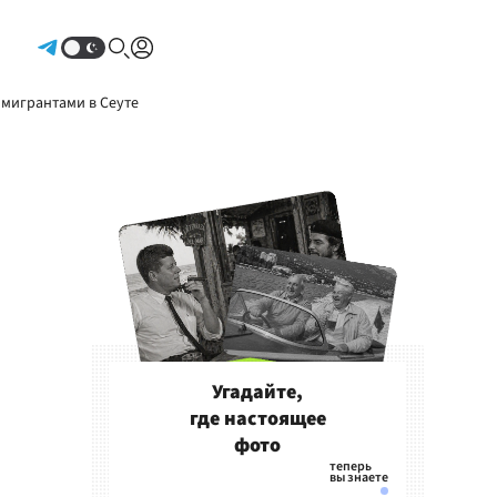
Авторизоваться
 мигрантами в Сеуте
Угадайте,
где настоящее
фото