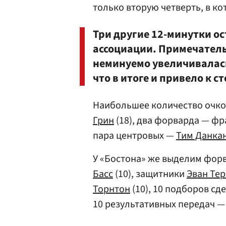
только вторую четверть, в ко
Три другие 12-минутки о
ассоциации. Примечатель
неминуемо увеличивалась 
что в итоге и привело к с
Наибольшее количество очко
Грин
(18), два форварда — ф
пара центровых —
Тим Данка
У «Бостона» же выделим фор
Басс
(10), защитники
Эван Те
Торнтон
(10), 10 подборов с
10 результативных передач —