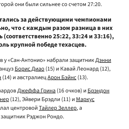
торой они были сильнее со счетом 27:20.
стались за действующими чемпионами
но, что с каждым разом разница в них
(соответственно 25:22, 33:24 и 33:16),
толь крупной победе техасцев.
в у «Сан-Антонио» набрали защитник
Дэнни
ранцуз
Борис Диао
(15) и Кавай Леонард (12),
н
(14) и австралиец
Арон Бэйнс
(13).
вардов
Джеффа Грина
(16 очков) и
Брэндон
рнер
(12), Эйвери Брэдли (11) и
Маркус
делал центровой
Тайлер Зеллер
, а
 защитник Рэджон Рондо.