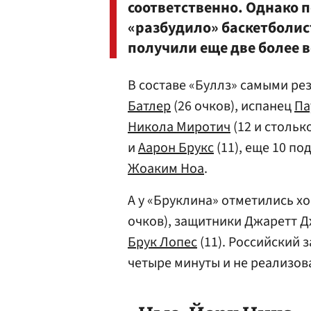
соответственно. Однако 
«разбудило» баскетболис
получили еще две более в
В составе «Буллз» самыми р
Батлер
(26 очков), испанец
Па
Никола Миротич
(12 и стольк
и
Аарон Брукс
(11), еще 10 п
Жоаким Ноа
.
А у «Бруклина» отметились х
очков), защитники Джаретт Д
Брук Лопес
(11). Российский
четыре минуты и не реализов