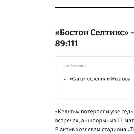
«Бостон Селтикс» 
89:111
Читайте также
«Санз» ослепили Мозгова
«Кельты» потерпели уже сед
встречах, а «шпоры» из 11 мат
В актив хозяевам стадиона «