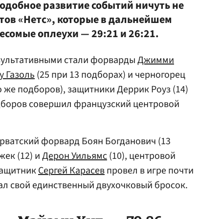
подобное развитие событий ничуть не
тов «Нетс», которые в дальнейшем
есомые оплеухи — 29:21 и 26:21.
езультативными стали форварды
Джимми
у Газоль
(25 при 13 подборах) и черногорец
о же подборов), защитники Деррик Роуз (14)
одборов совершил французский центровой
орватский форвард Боян Богданович (13
жек (12) и
Дерон Уильямс
(10), центровой
 защитник
Сергей Карасев
провел в игре почти
ал свой единственный двухочковый бросок.