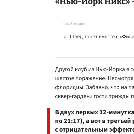
«Нью-Йорк Никс» 
Читайте также
Швед тонет вместе с «Фи
Другой клуб из Нью-Йорка в 
шестое поражение. Несмотря 
флоридцы. Забавно, что на п
сквер-гарден» гости трижды п
В двух первых 12-минутка
по 21:17), а вот в третье
с отрицательным эффектом