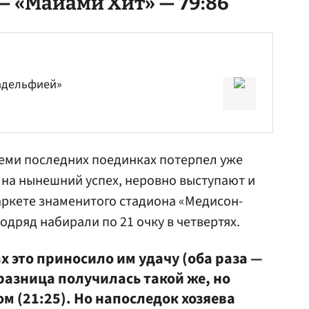
— «Майами Хит» — 79:86
ладельфией»
семи последних поединках потерпел уже
на нынешний успех, неровно выступают и
аркете знаменитого стадиона «Медисон-
одряд набирали по 21 очку в четвертях.
х это приносило им удачу (оба раза —
й разница получилась такой же, но
 (21:25). Но напоследок хозяева