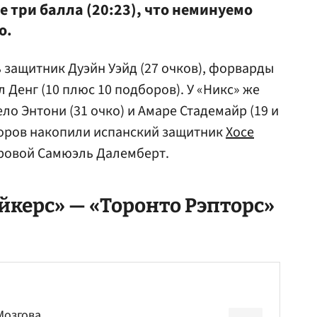
 три балла (20:23), что неминуемо
о.
 защитник Дуэйн Уэйд (27 очков), форварды
л Денг (10 плюс 10 подборов). У «Никс» же
о Энтони (31 очко) и Амаре Стадемайр (19 и
боров накопили испанский защитник
Хосе
тровой Самюэль Далемберт.
керс» — «Торонто Рэпторс»
Мозгова