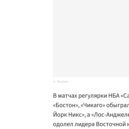
Reuters
В матчах регулярки НБА «С
«Бостон», «Чикаго» обыгра
Йорк Никс», а «Лос-Анджел
одолел лидера Восточной 