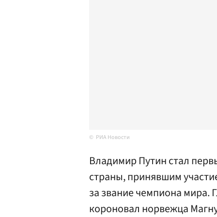
РИА Новости
Владимир Путин стал перв
страны, принявшим участи
за звание чемпиона мира. Г
короновал норвежца Магну