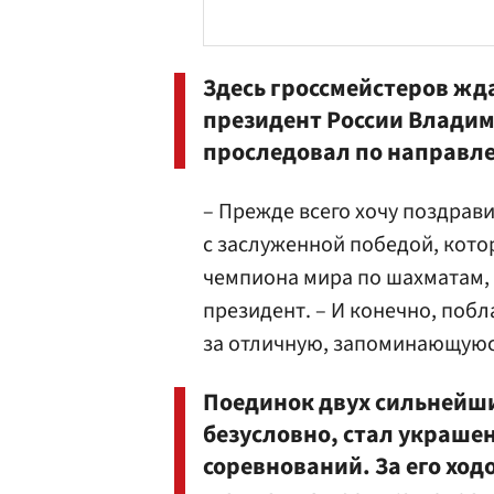
Здесь гроссмейстеров жда
президент России
Владим
проследовал по направл
– Прежде всего хочу поздрав
с заслуженной победой, кото
чемпиона мира по шахматам, 
президент. – И конечно, поб
за отличную, запоминающуюс
Поединок двух сильнейши
безусловно, стал украше
соревнований. За его хо