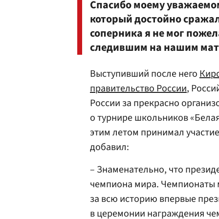
Спасибо моему уважаемом
который достойно сражал
соперника я не мог поже
следившим на нашим матче
Выступивший после него
Кир
правительство России
, Росс
России за прекрасно организ
о турнире школьников «Белая
этим летом принимал участи
добавил:
– Знаменательно, что презид
чемпиона мира. Чемпионаты м
за всю историю впервые през
в церемонии награждения чем