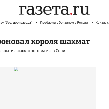
аву "Уралдронзавода"
Проблемы с бензином в России
Кризис с
роновал короля шахмат
акрытия шахматного матча в Сочи