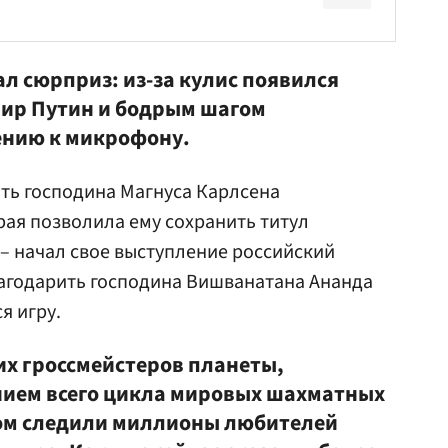
л сюрприз: из-за кулис появился
ир Путин
и бодрым шагом
ению к микрофону.
ить господина Магнуса Карлсена
рая позволила ему сохранить титул
– начал свое выступление российский
лагодарить господина Вишванатана Ананда
я игру.
х гроссмейстеров планеты,
нием всего цикла мировых шахматных
дом следили миллионы любителей