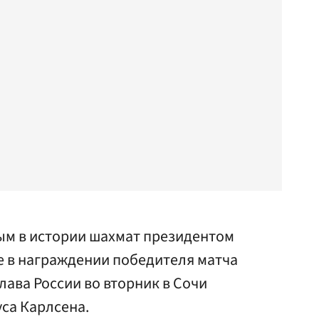
ым в истории шахмат президентом
е в награждении победителя матча
лава России во вторник в Сочи
са Карлсена.