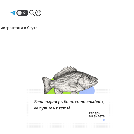
Авторизоваться
 мигрантами в Сеуте
Если сырая рыба пахнет «рыбой»,
ее лучше не есть!