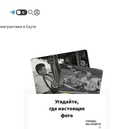
Авторизоваться
 мигрантами в Сеуте
Угадайте,
где настоящее
фото