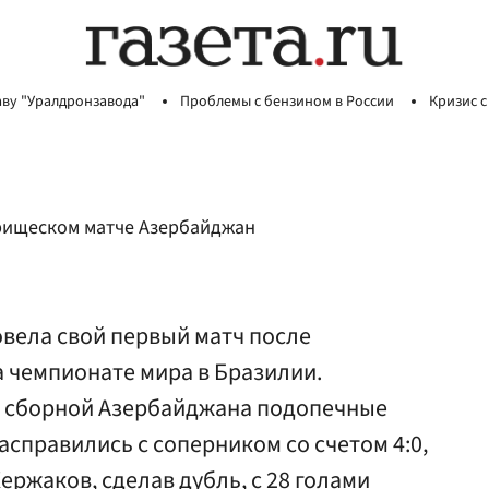
аву "Уралдронзавода"
Проблемы с бензином в России
Кризис с
арищеском матче Азербайджан
овела свой первый матч после
 чемпионате мира в Бразилии.
о сборной Азербайджана подопечные
асправились с соперником со счетом 4:0,
ржаков, сделав дубль, с 28 голами