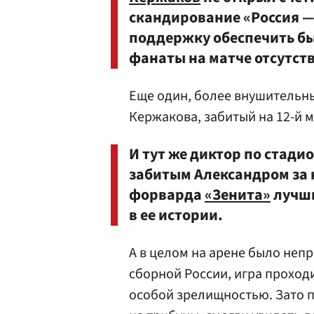
скандирование «Россия —
поддержку обеспечить бы
фанаты на матче отсутст
Еще один, более внушительны
Кержакова, забитый на 12-й м
И тут же диктор по стадио
забитым Александром за 
форварда
«Зенита»
лучши
в ее истории.
А в целом на арене было неп
сборной России, игра проходи
особой зрелищностью. Зато 