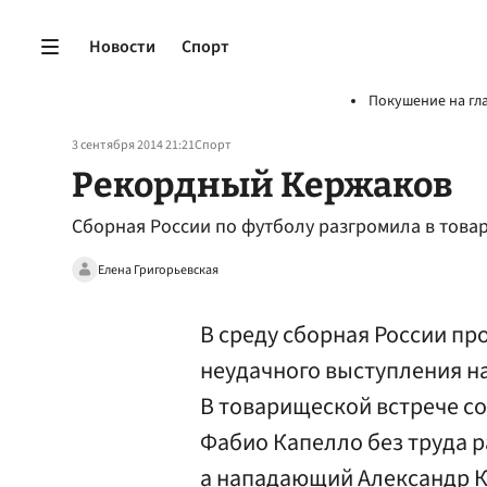
Новости
Спорт
Покушение на гл
3 сентября 2014 21:21
Спорт
Рекордный Кержаков
Сборная России по футболу разгромила в тов
Елена Григорьевская
В среду сборная России пр
неудачного выступления на
В товарищеской встрече с
Фабио Капелло без труда р
а нападающий Александр Ке