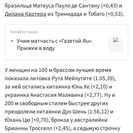
бразильца Матеуса Пауло де Сантану (+0,43) и
Дилана Картера
из Тринидада и Тобаго (+0,53).
Читайте также
Учим матчасть с «Газетой.Ru».
Прыжки в воду
У женщин на 100 м брассом лучшее время
показала литовка Рута Мейлутите (1.05,39),
за ней остались китаянка Юнь Хе (+2,10) и
украинка
Анастасия Малявина
(+2,77). Ну и
200 м свободным стилем быстрее других
преодолели китаянки Дуо Шень (1.56,12) и
Юхань Цю (+0,70), бронза у австралийки
Брианны Тросселл (+2,45), а седьмую строчку