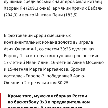
лучшими среди восьми снайперов были китаец
Хаоран Ян (209,3 очка), армянин Храчик Бабаян
(204,3) и венгр
Иштван Пени
(183,5).
В фехтовании среди смешанных
континентальных команд золото выиграла
Азия-Океания-1, со счетом 30:26 одолевшая
Европу-1, за которую выступали трое россиян —
17-летний Иван Илин, 16-летняя
Алина Мосейко
и 15-летняя Марта Мартьянова. Бронза
досталась Европе-2, победившей Азию-
Океанию-2 с результатом 30:25.
Кроме того, мужская сборная России
по баскетболу 3х3 в предварительном
раунде группы B сначала уступила