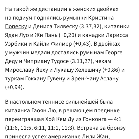
На такой же дистанции в женских двойках
на подиум поднялись румынки
Кристина
Попеску
и Дениса Тилвеску (3.37,32), китаянки
Ядан Луо и Жи Пань (+0,20) и канадки Ларисса
Уэрбики и Кайли Филмер (+0,43). В двойках
у мужчин медали достались румынам Георге
Деду и Чиприану Тудосе (3.11,27), чехам
Мирославу Йеху и Лукашу Хелешичу (+0,86) и
туркам Гокхану Гувену и Эрен-Чану Аслану
(+0,94).
В настольном теннисе сильнейшей была
китаянка Гаоян Лю, в решающем поединке
переигравшая Хой Кем Ду из Гонконга — 4:1
(11:6, 11:5, 6:11, 11:1, 11:3). Встреча за бронзу
принесла успех американке Лили Жан,