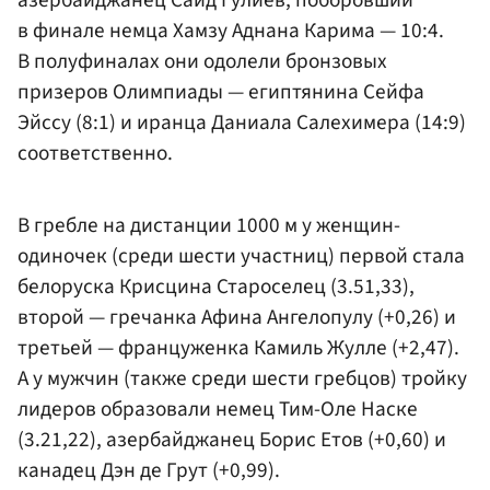
в финале немца Хамзу Аднана Карима — 10:4.
В полуфиналах они одолели бронзовых
призеров Олимпиады — египтянина Сейфа
Эйссу (8:1) и иранца Даниала Салехимера (14:9)
соответственно.
В гребле на дистанции 1000 м у женщин-
одиночек (среди шести участниц) первой стала
белоруска Крисцина Староселец (3.51,33),
второй — гречанка Афина Ангелопулу (+0,26) и
третьей — француженка Камиль Жулле (+2,47).
А у мужчин (также среди шести гребцов) тройку
лидеров образовали немец Тим-Оле Наске
(3.21,22), азербайджанец Борис Етов (+0,60) и
канадец Дэн де Грут (+0,99).