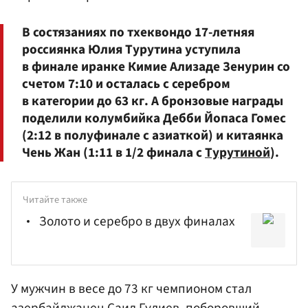
В состязаниях по тхеквондо 17-летняя
россиянка Юлия Турутина уступила
в финале иранке Кимие Ализаде Зенурин со
счетом 7:10 и осталась с серебром
в категории до 63 кг. А бронзовые награды
поделили колумбийка Дебби Йопаса Гомес
(2:12 в полуфинале с азиаткой) и китаянка
Чень Жан (1:11 в 1/2 финала с
Турутиной
).
Читайте также
Золото и серебро в двух финалах
У мужчин в весе до 73 кг чемпионом стал
азербайджанец
Саид Гулиев
, поборовший