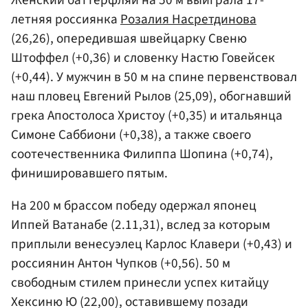
Женский баттерфляй на 50 м выиграла 17-
летняя россиянка
Розалия Насретдинова
(26,26), опередившая швейцарку Свеню
Штоффел (+0,36) и словенку Настю Говейсек
(+0,44). У мужчин в 50 м на спине первенствовал
наш пловец Евгений Рылов (25,09), обогнавший
грека Апостолоса Христоу (+0,35) и итальянца
Симоне Саббиони (+0,38), а также своего
соотечественника Филиппа Шопина (+0,74),
финишировавшего пятым.
На 200 м брассом победу одержал японец
Иппей Ватанабе (2.11,31), вслед за которым
приплыли венесуэлец Карлос Клавери (+0,43) и
россиянин Антон Чупков (+0,56). 50 м
свободным стилем принесли успех китайцу
Хексиню Ю (22,00), оставившему позади