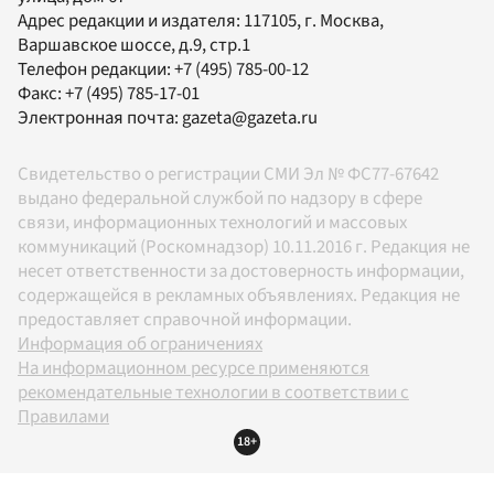
Адрес редакции и издателя:
117105
, г.
Москва
,
Варшавское шоссе, д.9, стр.1
Телефон редакции:
+7 (495) 785-00-12
Факс:
+7 (495) 785-17-01
Электронная почта:
gazeta@gazeta.ru
Свидетельство о регистрации СМИ Эл № ФС77-67642
выдано федеральной службой по надзору в сфере
связи, информационных технологий и массовых
коммуникаций (Роскомнадзор) 10.11.2016 г. Редакция не
несет ответственности за достоверность информации,
содержащейся в рекламных объявлениях. Редакция не
предоставляет справочной информации.
Информация об ограничениях
На информационном ресурсе применяются
рекомендательные технологии в соответствии с
Правилами
18+