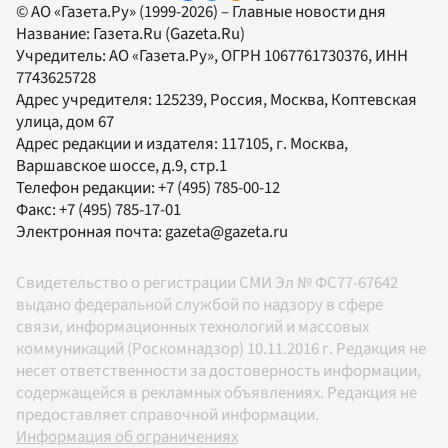
© АО «Газета.Ру» (1999-2026) – Главные новости дня
Название:
Газета.Ru
(Gazeta.Ru)
Учредитель:
АО «Газета.Ру»
, ОГРН 1067761730376, ИНН
7743625728
Адрес учредителя: 125239, Россия, Москва, Коптевская
улица, дом 67
Адрес редакции и издателя:
117105
, г.
Москва
,
Варшавское шоссе, д.9, стр.1
Телефон редакции:
+7 (495) 785-00-12
Факс:
+7 (495) 785-17-01
Электронная почта:
gazeta@gazeta.ru
Свидетельство о регистрации СМИ Эл № ФС77-67642
выдано федеральной службой по надзору в сфере
связи, информационных технологий и массовых
коммуникаций (Роскомнадзор) 10.11.2016 г. Редакция не
несет ответственности за достоверность информации,
содержащейся в рекламных объявлениях. Редакция не
предоставляет справочной информации.
Информация об ограничениях