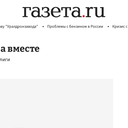
аву "Уралдронзавода"
Проблемы с бензином в России
Кризис с
а вместе
лиги