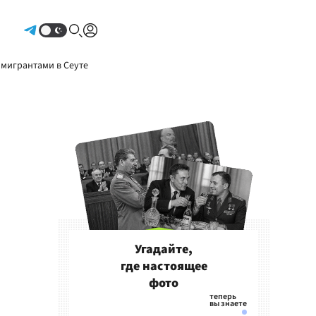
Авторизоваться
 мигрантами в Сеуте
Угадайте,
где настоящее
фото