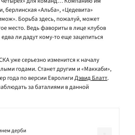
 четырех» для команд… Компанию им
и, берлинская «Альба», «Цедевита»
имож». Борьба здесь, пожалуй, может
тое место. Ведь фавориты в лице клубов
 едва ли дадут кому-то еще зацепиться
ЦСКА уже серьезно изменится к началу
лыми годами. Станет другим и «Маккаби»,
нер года по версии Евролиги
Дэвид Блатт
.
 наблюдать за баталиями в данной
инем дерби