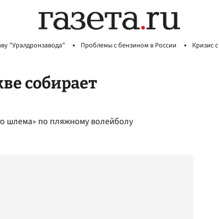
аву "Уралдронзавода"
Проблемы с бензином в России
Кризис с
ве собирает
го шлема» по пляжному волейболу