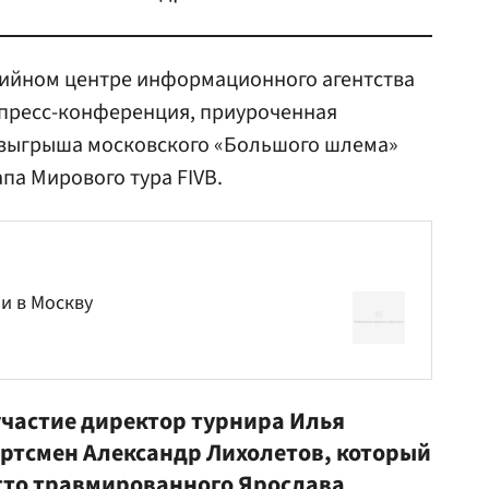
ийном центре информационного агентства
 пресс-конференция, приуроченная
розыгрыша московского «Большого шлема»
па Мирового тура FIVB.
и в Москву
участие директор турнира
Илья
портсмен Александр Лихолетов, который
сто травмированного Ярослава