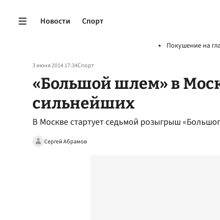
Новости
Спорт
Покушение на гл
3 июня 2014 17:34
Спорт
«Большой шлем» в Моск
сильнейших
В Москве стартует седьмой розыгрыш «Большо
Сергей Абрамов