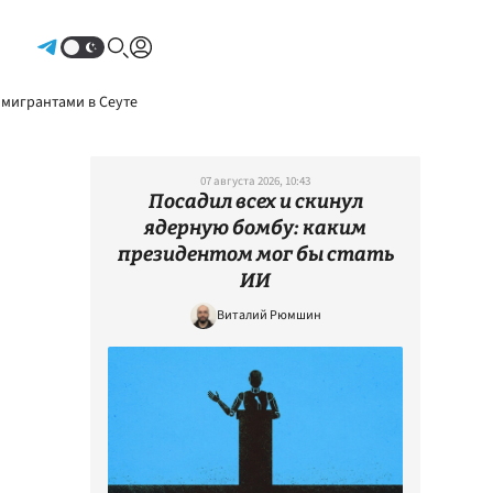
Авторизоваться
 мигрантами в Сеуте
07 августа 2026, 10:43
Посадил всех и скинул
ядерную бомбу: каким
президентом мог бы стать
ИИ
Виталий Рюмшин