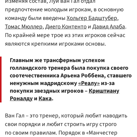
Изменяя состав, Луи ван Гал отдал
предпочтение молодым игрокам, в основную
команду были введены
Хольгер Бадштубер
,
Томас Мюллер
,
Диего Контенто
и
Давид Алаба
.
По крайней мере трое из этих игроков сейчас
являются крепкими игроками основы.
Главным же трансферным успехом
голландского тренера была покупка своего
соотечественника Арьена Роббена, ставшего
ненужным мадридскому
«Реалу»
из-за
покупки звездных игроков –
Криштиану
Роналду
и
Кака
.
Ван Гал – это тренер, который любит наводить
свои порядки и любит строить игру строго
по своим правилам. Порядок в «Манчестер